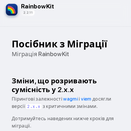
RainbowKit
2.2.11
Посібник з Міграції
Міграція RainbowKit
Зміни, що розривають
сумісність у 2.x.x
Пірингові залежності
wagmi
і
viem
досягли
версії
з критичними змінами.
2.x.x
Дотримуйтесь наведених нижче кроків для
міграції.