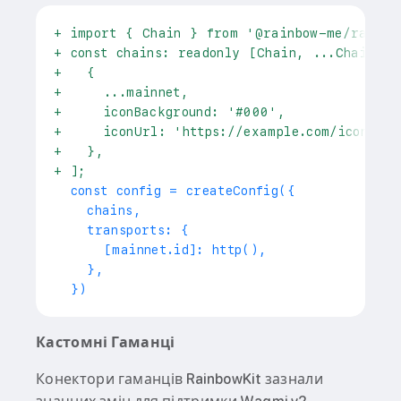
+
 import { Chain } from '@rainbow-me/rainbo
+
 const chains: readonly [Chain, ...Chain[]]
+
   {
+
     ...mainnet,
+
     iconBackground: '#000',
+
     iconUrl: 'https://example.com/icons/et
+
   },
+
 ];
 const config = createConfig({
   chains,
   transports: {
     [mainnet.id]: http(),
   },
 })
Кастомні Гаманці
Конектори гаманців RainbowKit зазнали