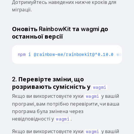
Дотримуйтесь наведених нижче кроків для
міграції.
Оновіть RainbowKit та wagmi до
останньої версії
npm
2. Перевірте зміни, що
розривають сумісність у
wagmi
Якщо ви використовуєте хуки
у вашій
wagmi
програмі, вам потрібно перевірити, чи ваша
програма була змінена через
невідповідності у
.
wagmi
Якщо ви використовуєте хуки
у вашій
wagmi