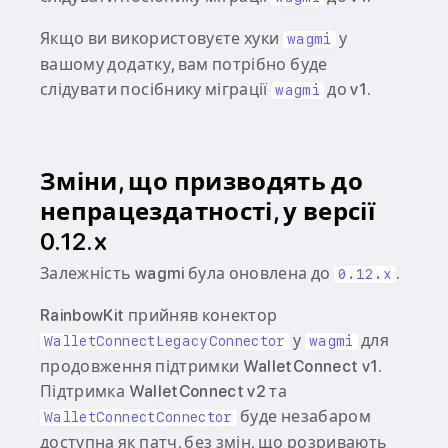
Якщо ви використовуєте хуки
у
wagmi
вашому додатку, вам потрібно буде
слідувати посібнику міграції
до v1.
wagmi
Зміни, що призводять до
непрацездатності, у версії
0.12.x
Залежність wagmi була оновлена до
.
0.12.x
RainbowKit прийняв конектор
у
для
WalletConnectLegacyConnector
wagmi
продовження підтримки WalletConnect v1.
Підтримка WalletConnect v2 та
буде незабаром
WalletConnectConnector
доступна як патч, без змін, що розривають