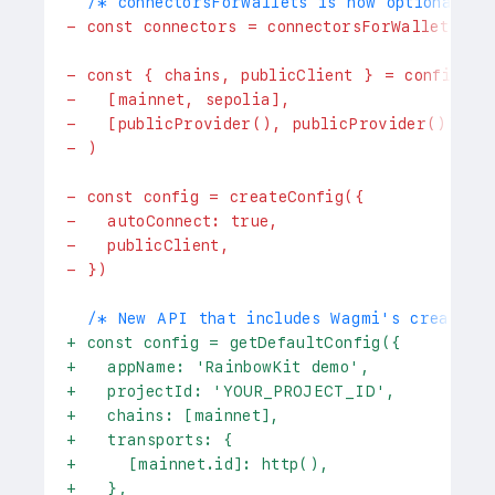
 /* connectorsForWallets is now optional */
-
 const connectors = connectorsForWallets([.
-
 const { chains, publicClient } = configure
-
   [mainnet, sepolia], 
-
   [publicProvider(), publicProvider()],
-
 )
-
 const config = createConfig({
-
   autoConnect: true,
-
   publicClient,
-
 })
 /* New API that includes Wagmi's createCon
+
 const config = getDefaultConfig({
+
   appName: 'RainbowKit demo',
+
   projectId: 'YOUR_PROJECT_ID',
+
   chains: [mainnet],
+
   transports: {
+
     [mainnet.id]: http(),
+
   },