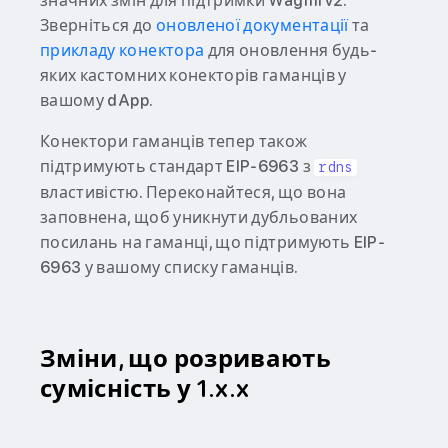
значних змін для підтримки Wagmi v2.
Зверніться до
оновленої документації
та
прикладу конектора
для оновлення будь-
яких кастомних конекторів гаманців у
вашому dApp.
Конектори гаманців тепер також
підтримують стандарт EIP-6963 з
rdns
властивістю. Переконайтеся, що вона
заповнена, щоб уникнути дубльованих
посилань на гаманці, що підтримують EIP-
6963 у вашому списку гаманців.
Зміни, що розривають
сумісність у 1.x.x