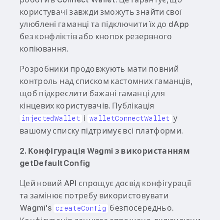
користувачі завжди зможуть знайти свої
улюблені гаманці та підключити їх до dApp
без конфліктів або кнопок резервного
копіювання.
Розробники продовжують мати повний
контроль над списком кастомних гаманців,
щоб підкреслити бажані гаманці для
кінцевих користувачів. Публікація
і
у
injectedWallet
walletConnectWallet
вашому списку підтримує всі платформи.
2. Конфігурація Wagmi з використанням
getDefaultConfig
Цей новий API спрощує досвід конфігурації
та замінює потребу використовувати
Wagmi's
безпосередньо.
createConfig