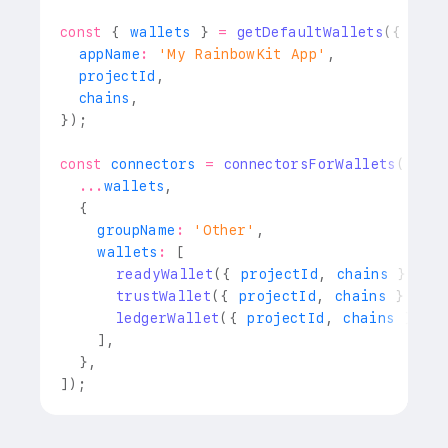
const
{
 wallets 
}
=
getDefaultWallets
(
{
  appName
:
'My RainbowKit App'
,
  projectId
,
  chains
,
}
)
;
const
 connectors 
=
connectorsForWallets
(
[
...
wallets
,
{
    groupName
:
'Other'
,
    wallets
:
[
readyWallet
(
{
 projectId
,
 chains 
}
)
,
trustWallet
(
{
 projectId
,
 chains 
}
)
,
ledgerWallet
(
{
 projectId
,
 chains 
}
)
,
]
,
}
,
]
)
;