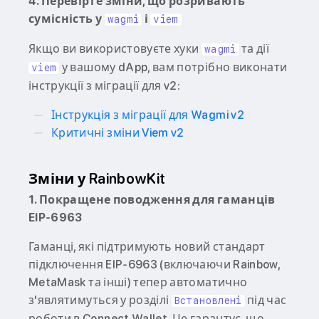
4. Перевірте зміни, що розривають
сумісність у
і
wagmi
viem
Якщо ви використовуєте хуки
та дії
wagmi
у вашому dApp, вам потрібно виконати
viem
інструкції з міграції для v2:
Інструкція з міграції для Wagmi v2
Критичні зміни Viem v2
Зміни у RainbowKit
1. Покращене поводження для гаманців
EIP-6963
Гаманці, які підтримують новий стандарт
підключення EIP-6963 (включаючи Rainbow,
MetaMask та інші) тепер автоматично
з'являтимуться у розділі
під час
Встановлені
роботи в Connect Wallet. Це гарантує, що