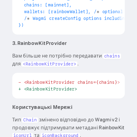
  wallets: [rainbowWallet], /
*
 optional cust
  /
*
 Wagmi createConfig options including 
`t
3. RainbowKitProvider
Вам більше не потрібно передавати
chains
для
.
<RainbowKitProvider>
-
 <RainbowKitProvider chains={chains}>
+
 <RainbowKitProvider>
Користувацькі Мережі
Тип
змінено відповідно до Wagmi v2 і
Chain
продовжує підтримувати метадані RainbowKit
та
.
iconUrl
iconBackground