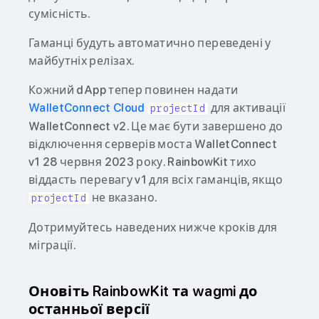
сумісність.
Гаманці будуть автоматично переведені у
майбутніх релізах.
Кожний dApp тепер повинен надати
WalletConnect Cloud
для активації
projectId
WalletConnect v2. Це має бути завершено до
відключення серверів моста WalletConnect
v1 28 червня 2023 року. RainbowKit тихо
віддасть перевагу v1 для всіх гаманців, якщо
не вказано.
projectId
Дотримуйтесь наведених нижче кроків для
міграції.
Оновіть RainbowKit та wagmi до
останньої версії