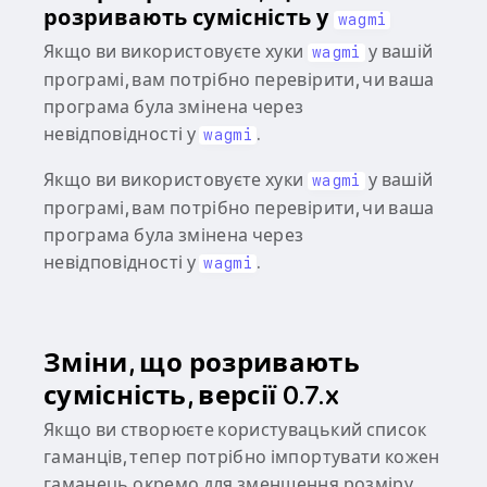
розривають сумісність у
wagmi
Якщо ви використовуєте хуки
у вашій
wagmi
програмі, вам потрібно перевірити, чи ваша
програма була змінена через
невідповідності у
.
wagmi
Якщо ви використовуєте хуки
у вашій
wagmi
програмі, вам потрібно перевірити, чи ваша
програма була змінена через
невідповідності у
.
wagmi
Зміни, що розривають
сумісність, версії 0.7.x
Якщо ви створюєте користувацький список
гаманців, тепер потрібно імпортувати кожен
гаманець окремо для зменшення розміру