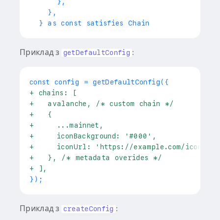
     },
   },
 } as const satisfies Chain
Приклад з
:
getDefaultConfig
+
 chains: [
+
   avalanche, /* custom chain */
+
   {
+
     ...mainnet,
+
     iconBackground: '#000',
+
     iconUrl: 'https://example.com/icons/et
+
   }, /* metadata overides */
+
 ],
Приклад з
:
createConfig