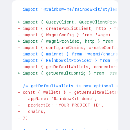
 import '@rainbow-me/rainbowkit/styles.css'
+
 import { QueryClient, QueryClientProvider
-
 import { createPublicClient, http } from 
-
 import { WagmiConfig } from 'wagmi'
+
 import { WagmiProvider, http } from 'wagm
-
 import { configureChains, createConfig } 
 import { mainnet } from 'wagmi/chains'
 import { RainbowKitProvider } from '@rain
-
 import { getDefaultWallets, connectorsForW
+
 import { getDefaultConfig } from '@rainbo
 /* getDefaultWallets is now optional */
-
 const { wallets } = getDefaultWallets({
-
   appName: 'RainbowKit demo',
-
   projectId: 'YOUR_PROJECT_ID',
-
   chains,
-
 })