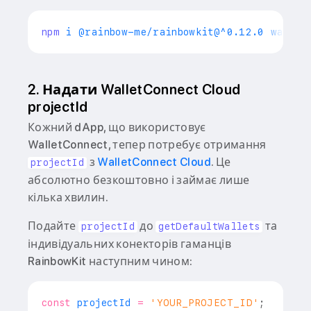
npm
2. Надати WalletConnect Cloud
projectId
Кожний dApp, що використовує
WalletConnect, тепер потребує отримання
з
WalletConnect Cloud
. Це
projectId
абсолютно безкоштовно і займає лише
кілька хвилин.
Подайте
до
та
projectId
getDefaultWallets
індивідуальних конекторів гаманців
RainbowKit наступним чином:
const
 projectId 
=
'YOUR_PROJECT_ID'
;