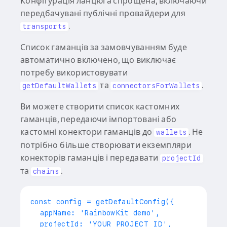
Конфігурація ланцюга спрощена, включаючи
передбачувані публічні провайдери для
.
transports
Список гаманців за замовчуванням буде
автоматично включено, що виключає
потребу використовувати
та
.
getDefaultWallets
connectorsForWallets
Ви можете створити список кастомних
гаманців, передаючи імпортовані або
кастомні конектори гаманців до
. Не
wallets
потрібно більше створювати екземпляри
конекторів гаманців і передавати
projectId
та
.
chains