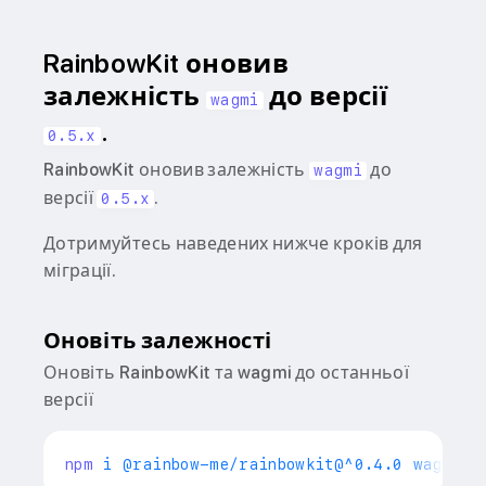
RainbowKit оновив
залежність
до версії
wagmi
.
0.5.x
RainbowKit оновив залежність
до
wagmi
версії
.
0.5.x
Дотримуйтесь наведених нижче кроків для
міграції.
Оновіть залежності
Оновіть RainbowKit та wagmi до останньої
версії
npm