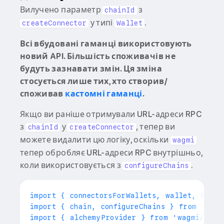
Вилучено параметр
з
chainId
у типі
.
createConnector
Wallet
Всі вбудовані гаманці використовують
новий API. Більшість споживачів не
будуть зазнавати змін. Ця зміна
стосується лише тих, хто створив/
споживав
кастомні гаманці
.
Якщо ви раніше отримували URL-адреси RPC
з
у
, тепер ви
chainId
createConnector
можете видалити цю логіку, оскільки
wagmi
тепер обробляє URL-адреси RPC внутрішньо,
коли використовується з
.
configureChains