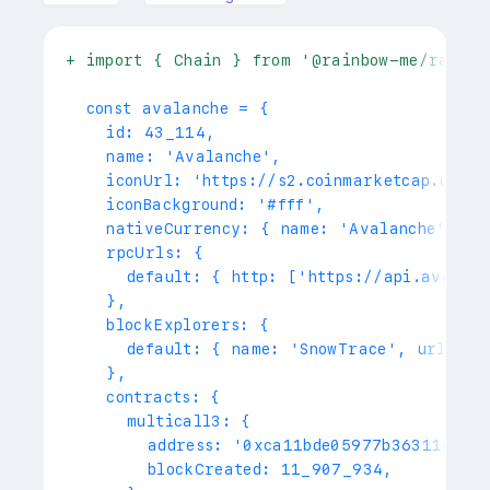
+
 import { Chain } from '@rainbow-me/rainbo
 const avalanche = {
   id: 43_114,
   name: 'Avalanche',
   iconUrl: 'https://s2.coinmarketcap.com/s
   iconBackground: '#fff',
   nativeCurrency: { name: 'Avalanche', sy
   rpcUrls: {
     default: { http: ['https://api.avax.n
   },
   blockExplorers: {
     default: { name: 'SnowTrace', url: 'h
   },
   contracts: {
     multicall3: {
       address: '0xca11bde05977b363116702
       blockCreated: 11_907_934,