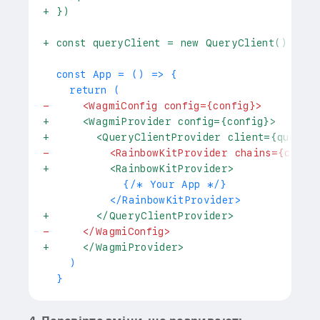
+
 })
+
 const queryClient = new QueryClient()
 const App = () => {
   return (
-
     <WagmiConfig config={config}>
+
     <WagmiProvider config={config}>
+
       <QueryClientProvider client={queryCl
-
         <RainbowKitProvider chains={chain
+
         <RainbowKitProvider>
           {/* Your App */}
         </RainbowKitProvider>
+
       </QueryClientProvider>
-
     </WagmiConfig>
+
     </WagmiProvider>
   )
 }