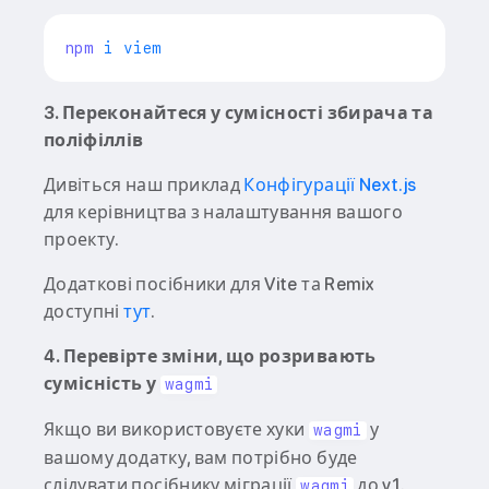
npm
3. Переконайтеся у сумісності збирача та
поліфіллів
Дивіться наш приклад
Конфігурації Next.js
для керівництва з налаштування вашого
проекту.
Додаткові посібники для Vite та Remix
доступні
тут
.
4. Перевірте зміни, що розривають
сумісність у
wagmi
Якщо ви використовуєте хуки
у
wagmi
вашому додатку, вам потрібно буде
слідувати посібнику міграції
до v1.
wagmi