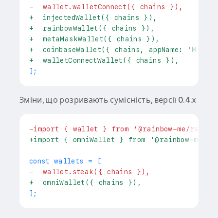
-
  wallet.walletConnect({ chains }),
+
  injectedWallet({ chains }),
+
  rainbowWallet({ chains }),
+
  metaMaskWallet({ chains }),
+
  coinbaseWallet({ chains, appName: 'My Ap
+
  walletConnectWallet({ chains }),
Зміни, що розривають сумісність, версії 0.4.x
-
import { wallet } from '@rainbow-me/rainbo
+
import { omniWallet } from '@rainbow-me/ra
-
  wallet.steak({ chains }),
+
  omniWallet({ chains }),