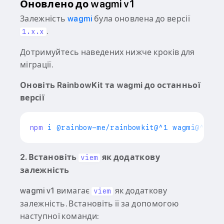
Оновлено до wagmi v1
Залежність
wagmi
була оновлена до версії
.
1.x.x
Дотримуйтесь наведених нижче кроків для
міграції.
Оновіть RainbowKit та wagmi до останньої
версії
npm
2. Встановіть
як додаткову
viem
залежність
wagmi v1 вимагає
як додаткову
viem
залежність. Встановіть її за допомогою
наступної команди: