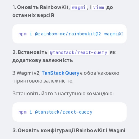
1. Оновіть RainbowKit,
, і
до
wagmi
viem
останніх версій
npm
 i @rainbow-me/rainbowkit@2 wagmi@2 
viem
2. Встановіть
як
@tanstack/react-query
додаткову залежність
З Wagmi v2,
TanStack Query
є обов'язковою
піринговою залежністю.
Встановіть його з наступною командою:
npm
3. Оновіть конфігурації RainbowKit і Wagmi