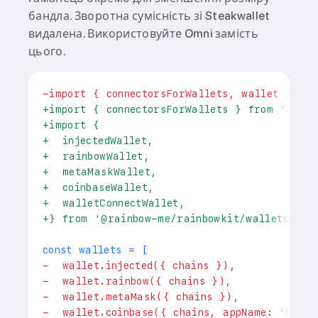
бандла. Зворотна сумісність зі Steakwallet
видалена. Використовуйте Omni замість
цього.
-
import { connectorsForWallets, wallet } fr
+
import { connectorsForWallets } from '@rai
+
import {
+
  injectedWallet,
+
  rainbowWallet,
+
  metaMaskWallet,
+
  coinbaseWallet,
+
  walletConnectWallet,
+
} from '@rainbow-me/rainbowkit/wallets';
-
  wallet.injected({ chains }),
-
  wallet.rainbow({ chains }),
-
  wallet.metaMask({ chains }),
-
  wallet.coinbase({ chains, appName: 'My A