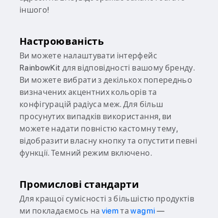
іншого!
Настроюваність
Ви можете налаштувати інтерфейс
RainbowKit для відповідності вашому бренду.
Ви можете вибрати з декількох попередньо
визначених акцентних кольорів та
конфігурацій радіуса меж. Для більш
просунутих випадків використання, ви
можете надати повністю кастомну тему,
відобразити власну кнопку та опустити певні
функції. Темний режим включено.
Промислові стандарти
Для кращої сумісності з більшістю продуктів
ми покладаємось на
viem
та
wagmi
—