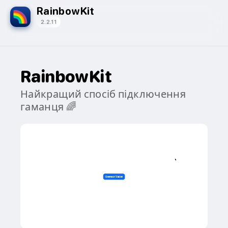
RainbowKit
2.2.11
RainbowKit
Найкращий спосіб підключення
гаманця 🌈