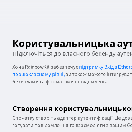
Користувальницька ау
Підключіться до власного бекенду ауте
Хоча RainbowKit забезпечує
підтримку Вхід з Ether
першокласному рівні,
ви також можете інтегрува
бекендами та форматами повідомлень.
Створення користувальницько
Спочатку створіть адаптер аутентифікації. Це доз
готувати повідомлення та взаємодіяти з вашим б