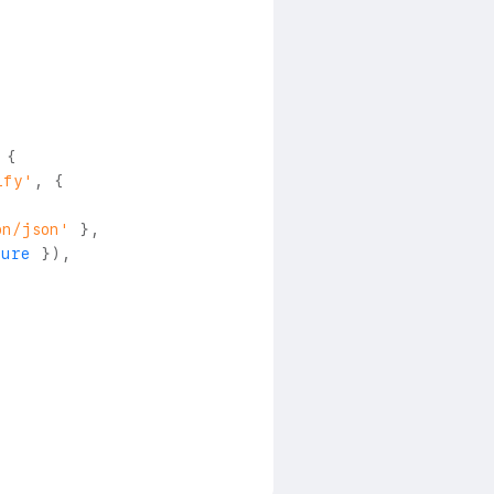
{
ify'
,
{
on/json'
}
,
ture 
}
)
,