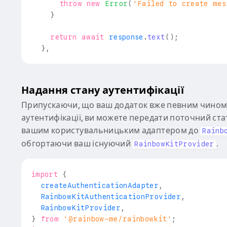
throw
new
Error
(
'Failed to create mes
}
return
await
 response
.
text
(
)
;
}
,
Надання стану аутентифікації
Припускаючи, що ваш додаток вже певним чином
аутентифікації, ви можете передати поточний стат
вашим користувальницьким адаптером до
Rainb
обгортаючи ваш існуючий
.
RainbowKitProvider
import
{
  createAuthenticationAdapter
,
RainbowKitAuthenticationProvider
,
RainbowKitProvider
,
}
from
'@rainbow-me/rainbowkit'
;