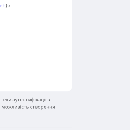
ent
}
>
теки аутентифікації з
те можливість створення