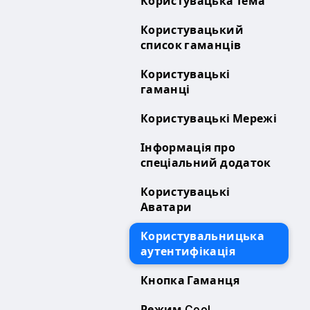
Користувацька Тема
Користувацький
список гаманців
Користувацькі
гаманці
Користувацькі Мережі
Інформація про
спеціальний додаток
Користувацькі
Аватари
Користувальницька
аутентифікація
Кнопка Гаманця
Режим Cool