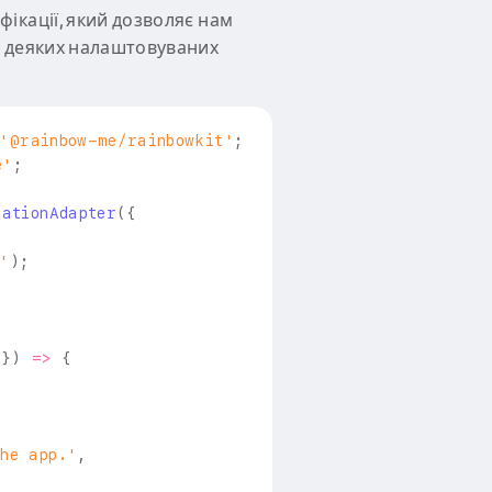
ікації, який дозволяє нам
 деяких налаштовуваних
'@rainbow-me/rainbowkit'
;
e'
;
cationAdapter
(
{
e'
)
;
 
}
)
=>
{
the app.'
,