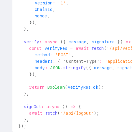
      version
:
'1'
,
      chainId
,
      nonce
,
}
)
;
}
,
verify
:
async
(
{
 message
,
 signature 
}
)
=>
const
 verifyRes 
=
await
fetch
(
'/api/ver
      method
:
'POST'
,
      headers
:
{
'Content-Type'
:
'applicati
      body
:
JSON
.
stringify
(
{
 message
,
 signa
}
)
;
return
Boolean
(
verifyRes
.
ok
)
;
}
,
signOut
:
async
(
)
=>
{
await
fetch
(
'/api/logout'
)
;
}
,
}
)
;