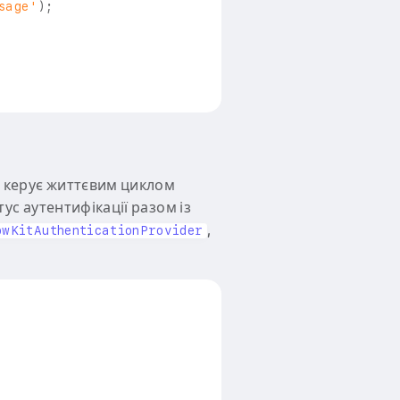
sage'
)
;
 керує життєвим циклом
ус аутентифікації разом із
,
owKitAuthenticationProvider