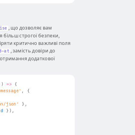
, що дозволяє вам
ise
я більш строгої безпеки,
іряти критично важливі поля
, замість довіри до
d-at
 отримання додаткової
}
)
=>
{
/message'
,
{
on/json'
}
,
Id 
}
)
,