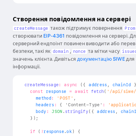
Створення повідомлення на сервері
також підтримує повернення
createMessage
Prom
створювати
EIP-4361
повідомлення на сервері. Дл
серверний ендпоінт повинен виводити або перев
безпеки, такі як
,
та мітки часу
domain
nonce
issue
значень клієнта. Дивіться
документацію SIWE
для
інформації.
createMessage
:
async
(
{
 address
,
 chainId 
const
 response 
=
await
fetch
(
'/api/siwe
      method
:
'POST'
,
      headers
:
{
'Content-Type'
:
'applicati
      body
:
JSON
.
stringify
(
{
 address
,
 chain
}
)
;
if
(
!
response
.
ok
)
{