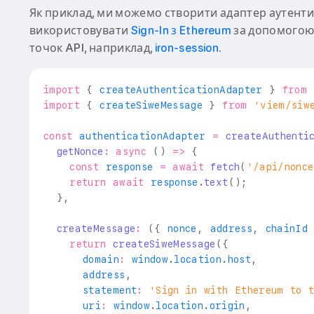
Як приклад, ми можемо створити адаптер аутентиф
використовувати
Sign-In з Ethereum
за допомогою
точок API, наприклад,
iron-session
.
import
{
 createAuthenticationAdapter 
}
from
import
{
 createSiweMessage 
}
from
'viem/siw
const
 authenticationAdapter 
=
createAuthenti
getNonce
:
async
(
)
=>
{
const
 response 
=
await
fetch
(
'/api/nonc
return
await
 response
.
text
(
)
;
}
,
createMessage
:
(
{
 nonce
,
 address
,
 chainId
return
createSiweMessage
(
{
      domain
:
window
.
location
.
host
,
      address
,
      statement
:
'Sign in with Ethereum to 
      uri
:
window
.
location
.
origin
,