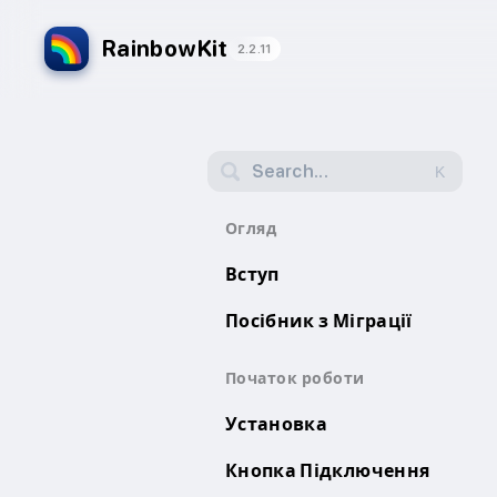
RainbowKit
2.2.11
Search...
K
Огляд
Вступ
Посібник з Міграції
Початок роботи
Установка
Кнопка Підключення