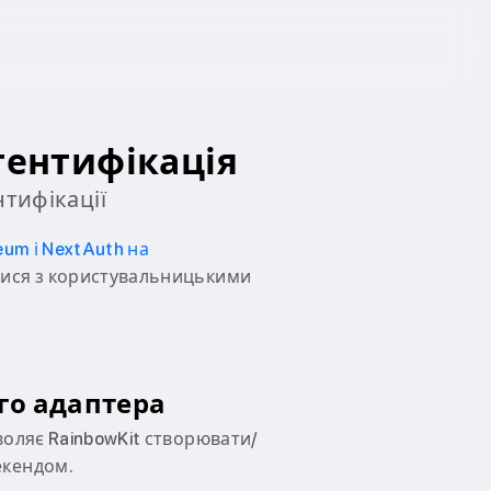
тентифікація
нтифікації
eum і NextAuth на
тися з користувальницькими
го адаптера
воляє RainbowKit створювати/
екендом.