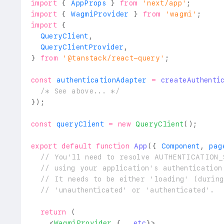
import
{
AppProps
}
from
'next/app'
;
import
{
WagmiProvider
}
from
'wagmi'
;
import
{
QueryClient
,
QueryClientProvider
,
}
from
'@tanstack/react-query'
;
const
 authenticationAdapter 
=
createAuthenti
/* See above... */
}
)
;
const
 queryClient 
=
new
QueryClient
(
)
;
export
default
function
App
(
{
Component
,
 pag
// You'll need to resolve AUTHENTICATION_
// using your application's authentication
// It needs to be either 'loading' (during
// 'unauthenticated' or 'authenticated'.
return
(
<
WagmiProvider
{
...
etc
}
>