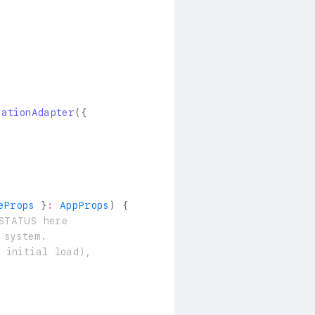
cationAdapter
(
{
eProps 
}
:
AppProps
)
{
STATUS here
 system.
 initial load),