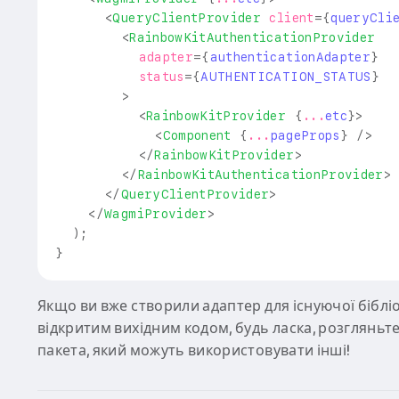
<
QueryClientProvider
client
=
{
queryCli
<
RainbowKitAuthenticationProvider
adapter
=
{
authenticationAdapter
}
status
=
{
AUTHENTICATION_STATUS
}
>
<
RainbowKitProvider
{
...
etc
}
>
<
Component
{
...
pageProps
}
/>
</
RainbowKitProvider
>
</
RainbowKitAuthenticationProvider
>
</
QueryClientProvider
>
</
WagmiProvider
>
)
;
}
Якщо ви вже створили адаптер для існуючої бібліо
відкритим вихідним кодом, будь ласка, розглянь
пакета, який можуть використовувати інші!