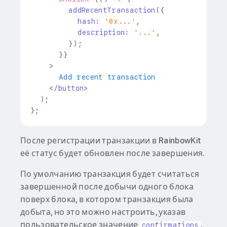
addRecentTransaction
(
{
          hash
:
'0x...'
,
          description
:
'...'
,
}
)
;
}
}
>
      Add recent transaction
</
button
>
)
;
}
;
После регистрации транзакции в RainbowKit
её статус будет обновлен после завершения.
По умолчанию транзакция будет считаться
завершенной после добычи одного блока
поверх блока, в котором транзакция была
добыта, но это можно настроить, указав
пользовательское значение
.
confirmations