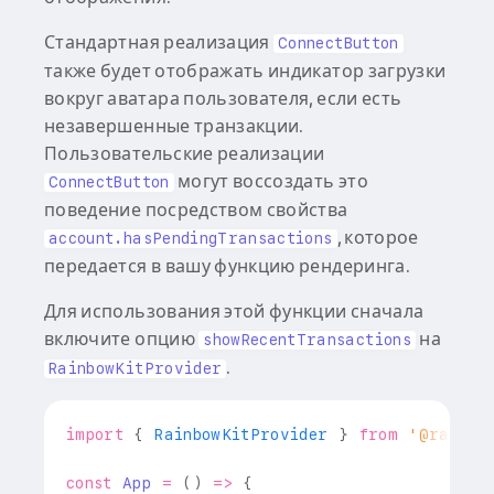
Стандартная реализация
ConnectButton
также будет отображать индикатор загрузки
вокруг аватара пользователя, если есть
незавершенные транзакции.
Пользовательские реализации
могут воссоздать это
ConnectButton
поведение посредством свойства
, которое
account.hasPendingTransactions
передается в вашу функцию рендеринга.
Для использования этой функции сначала
включите опцию
на
showRecentTransactions
.
RainbowKitProvider
import
{
RainbowKitProvider
}
from
'@rainbo
const
App
=
(
)
=>
{