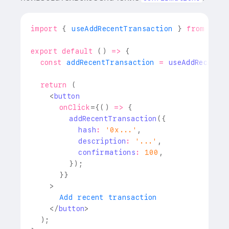
import
{
 useAddRecentTransaction 
}
from
'@ra
export
default
(
)
=>
{
const
 addRecentTransaction 
=
useAddRecentT
return
(
<
button
onClick
=
{
(
)
=>
{
addRecentTransaction
(
{
          hash
:
'0x...'
,
          description
:
'...'
,
          confirmations
:
100
,
}
)
;
}
}
>
      Add recent transaction
</
button
>
)
;