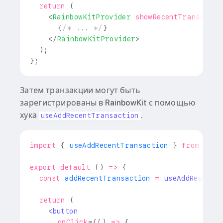
return
(
<
RainbowKitProvider
showRecentTransactio
{
/* ... */
}
</
RainbowKitProvider
>
)
;
}
;
Затем транзакции могут быть
зарегистрированы в RainbowKit с помощью
хука
.
useAddRecentTransaction
import
{
 useAddRecentTransaction 
}
from
'@ra
export
default
(
)
=>
{
const
 addRecentTransaction 
=
useAddRecentT
return
(
<
button
onClick
=
{
(
)
=>
{