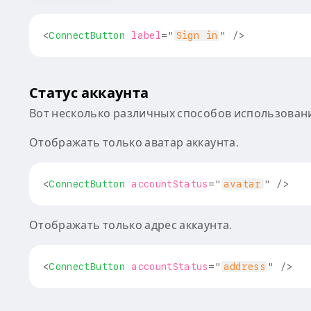
<
ConnectButton
label
=
"
Sign in
"
/>
Статус аккаунта
Вот несколько различных способов использован
Отображать только аватар аккаунта.
<
ConnectButton
accountStatus
=
"
avatar
"
/>
Отображать только адрес аккаунта.
<
ConnectButton
accountStatus
=
"
address
"
/>