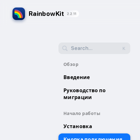
RainbowKit
2.2.11
Search...
K
Обзор
Введение
Руководство по
миграции
Начало работы
Установка
Кнопка подключения