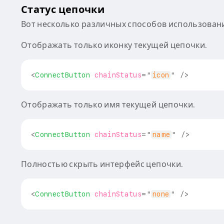
Статус цепочки
Вот несколько различных способов использован
Отображать только иконку текущей цепочки.
<
ConnectButton
chainStatus
=
"
icon
"
/>
Отображать только имя текущей цепочки.
<
ConnectButton
chainStatus
=
"
name
"
/>
Полностью скрыть интерфейс цепочки.
<
ConnectButton
chainStatus
=
"
none
"
/>