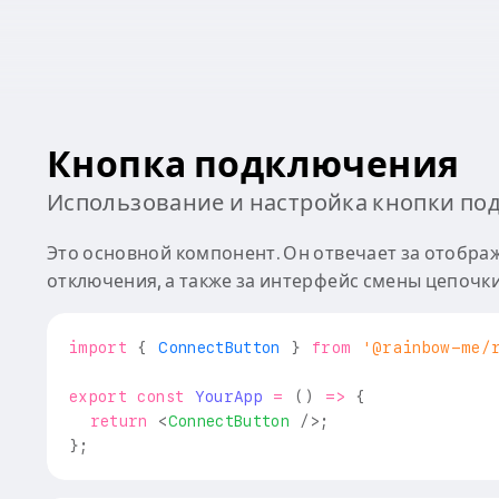
Кнопка подключения
Использование и настройка кнопки п
Это основной компонент. Он отвечает за отобра
отключения, а также за интерфейс смены цепочки
import
{
ConnectButton
}
from
'@rainbow-me/
export
const
YourApp
=
(
)
=>
{
return
<
ConnectButton
/>
;
}
;