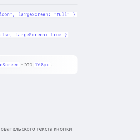
icon", largeScreen: "full" }
alse, largeScreen: true }
- это
.
eScreen
768px
зовательского текста кнопки