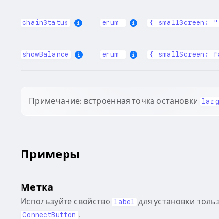
chainStatus
enum
{ smallScreen: "
showBalance
enum
{ smallScreen: f
Примечание: встроенная точка остановки
larg
Примеры
Метка
Используйте свойство
для установки поль
label
.
ConnectButton