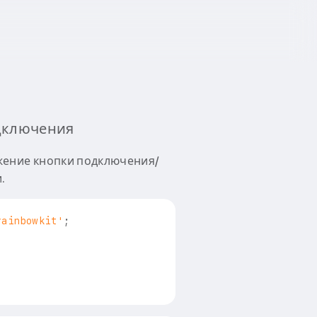
одключения
жение кнопки подключения/
.
rainbowkit'
;