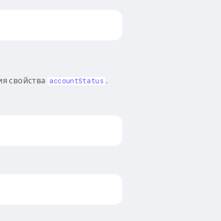
ия свойства
.
accountStatus