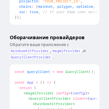
  projectId
:
'YOUR_PROJECT_ID'
,
  chains
:
[
mainnet
,
 polygon
,
 optimism
,
 arbit
  ssr
:
true
,
// If your dApp uses server si
}
)
;
Оборачивание провайдеров
Обратите ваше приложение с
,
, и
RainbowKitProvider
WagmiProvider
.
QueryClientProvider
const
 queryClient 
=
new
QueryClient
(
)
;
const
App
=
(
)
=>
{
return
(
<
WagmiProvider
config
=
{
config
}
>
<
QueryClientProvider
client
=
{
queryClie
<
RainbowKitProvider
>