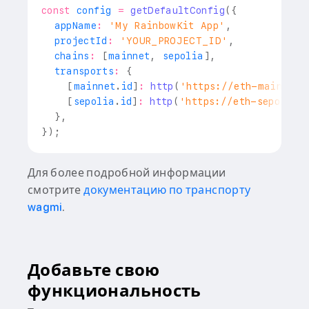
const
 config 
=
getDefaultConfig
(
{
  appName
:
'My RainbowKit App'
,
  projectId
:
'YOUR_PROJECT_ID'
,
  chains
:
[
mainnet
,
 sepolia
]
,
  transports
:
{
[
mainnet
.
id
]
:
http
(
'https://eth-mainnet.
[
sepolia
.
id
]
:
http
(
'https://eth-sepolia.
}
,
}
)
;
Для более подробной информации
смотрите
документацию по транспорту
wagmi
.
Добавьте свою
функциональность