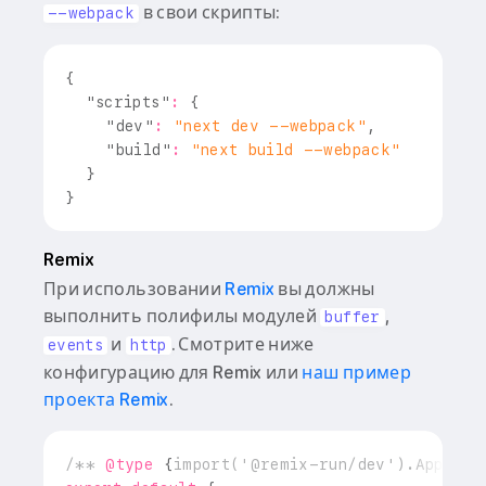
в свои скрипты:
--webpack
{
"scripts"
:
{
"dev"
:
"next dev --webpack"
,
"build"
:
"next build --webpack"
}
}
Remix
При использовании
Remix
вы должны
выполнить полифилы модулей
,
buffer
и
. Смотрите ниже
events
http
конфигурацию для Remix или
наш пример
проекта Remix
.
/** 
@type
{
import('@remix-run/dev').AppConf