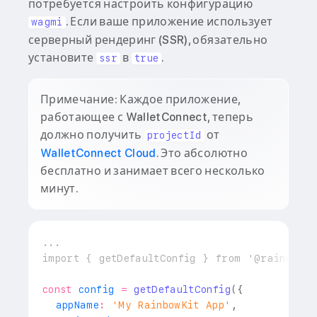
потребуется настроить конфигурацию
. Если ваше приложение использует
wagmi
серверный рендеринг (SSR), обязательно
установите
в
.
ssr
true
Примечание: Каждое приложение,
работающее с WalletConnect, теперь
должно получить
от
projectId
WalletConnect Cloud
. Это абсолютно
бесплатно и занимает всего несколько
минут.
...
import
{
 getDefaultConfig 
}
from
'@rainbow-m
const
 config 
=
getDefaultConfig
(
{
  appName
:
'My RainbowKit App'
,