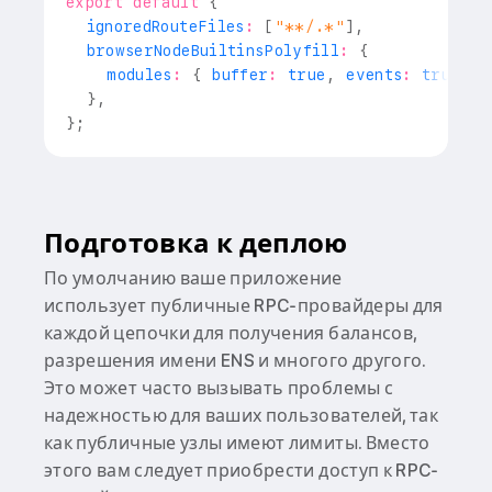
export
default
{
  ignoredRouteFiles
:
[
"**/.*"
]
,
  browserNodeBuiltinsPolyfill
:
{
    modules
:
{
 buffer
:
true
,
 events
:
true
,
 h
}
,
}
;
Подготовка к деплою
По умолчанию ваше приложение
использует публичные RPC-провайдеры для
каждой цепочки для получения балансов,
разрешения имени ENS и многого другого.
Это может часто вызывать проблемы с
надежностью для ваших пользователей, так
как публичные узлы имеют лимиты. Вместо
этого вам следует приобрести доступ к RPC-