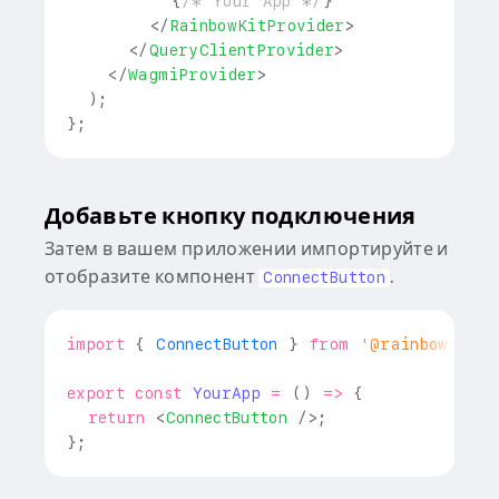
{
/* Your App */
}
</
RainbowKitProvider
>
</
QueryClientProvider
>
</
WagmiProvider
>
)
;
}
;
Добавьте кнопку подключения
Затем в вашем приложении импортируйте и
отобразите компонент
.
ConnectButton
import
{
ConnectButton
}
from
'@rainbow-me/r
export
const
YourApp
=
(
)
=>
{
return
<
ConnectButton
/>
;
}
;