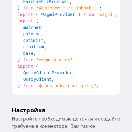
RainbowKitProvider
,
}
from
'@rainbow-me/rainbowkit'
;
import
{
WagmiProvider
}
from
'wagmi'
;
import
{
  mainnet
,
  polygon
,
  optimism
,
  arbitrum
,
  base
,
}
from
'wagmi/chains'
;
import
{
QueryClientProvider
,
QueryClient
,
}
from
"@tanstack/react-query"
;
Настройка
Настройте необходимые цепочки и создайте
требуемые коннекторы. Вам также