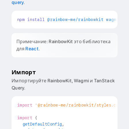
query
.
npm
install
 @rainbow-me/rainbowkit wagmi 
vi
Примечание: RainbowKit это библиотека
для
React
.
Импорт
Импортируйте RainbowKit, Wagmi и TanStack
Query.
import
'@rainbow-me/rainbowkit/styles.css'
;
import
{
  getDefaultConfig
,