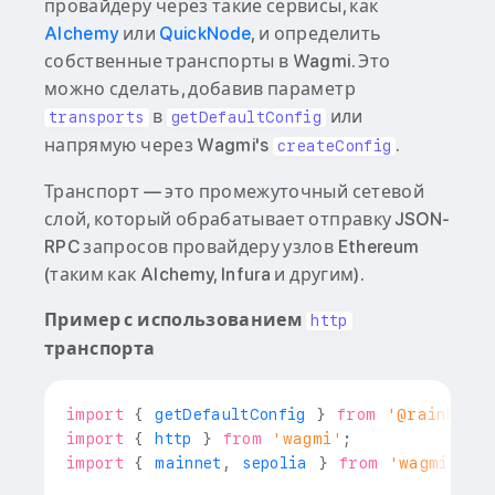
провайдеру через такие сервисы, как
Alchemy
или
QuickNode
, и определить
собственные транспорты в Wagmi. Это
можно сделать, добавив параметр
в
или
transports
getDefaultConfig
напрямую через Wagmi's
.
createConfig
Транспорт — это промежуточный сетевой
слой, который обрабатывает отправку JSON-
RPC запросов провайдеру узлов Ethereum
(таким как Alchemy, Infura и другим).
Пример с использованием
http
транспорта
import
{
 getDefaultConfig 
}
from
'@rainbow-m
import
{
 http 
}
from
'wagmi'
;
import
{
 mainnet
,
 sepolia 
}
from
'wagmi/cha