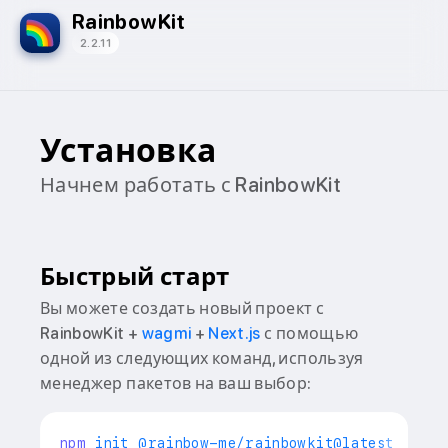
RainbowKit
2.2.11
Установка
Начнем работать с RainbowKit
Быстрый старт
Вы можете создать новый проект с
RainbowKit +
wagmi
+
Next.js
с помощью
одной из следующих команд, используя
менеджер пакетов на ваш выбор:
npm