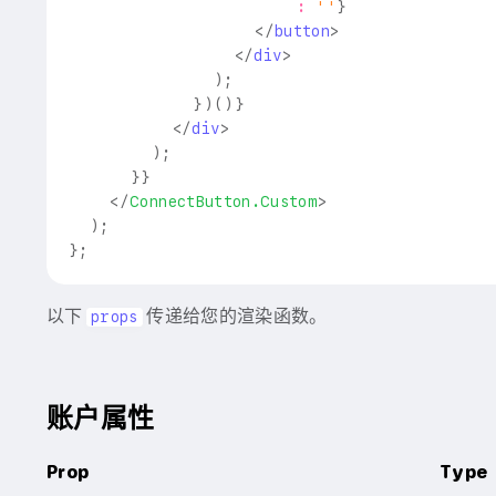
:
''
}
</
button
>
</
div
>
)
;
}
)
(
)
}
</
div
>
)
;
}
}
</
ConnectButton.Custom
>
)
;
}
;
以下
传递给您的渲染函数。
props
账户属性
Prop
Type