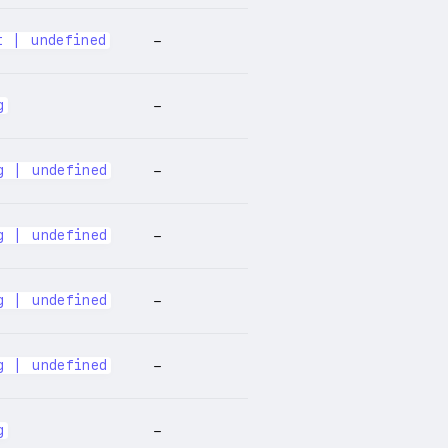
t | undefined
–
g
–
g | undefined
–
g | undefined
–
g | undefined
–
g | undefined
–
g
–