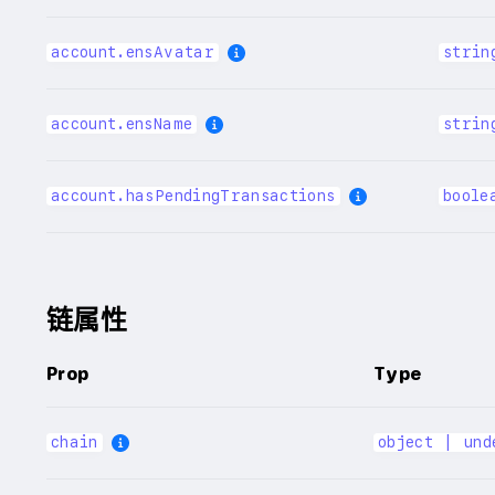
account.ensAvatar
strin
account.ensName
strin
account.hasPendingTransactions
boole
链属性
Prop
Type
chain
object | und