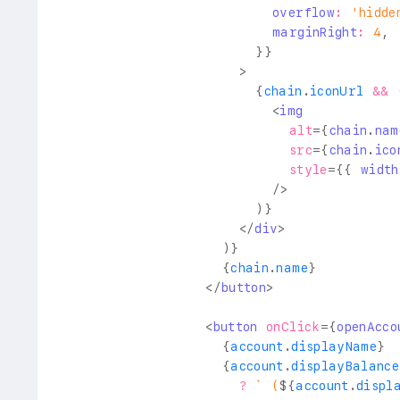
                          overflow
:
'hidde
                          marginRight
:
4
,
}
}
>
{
chain
.
iconUrl
&&
<
img
alt
=
{
chain
.
nam
src
=
{
chain
.
ico
style
=
{
{
 width
/>
)
}
</
div
>
)
}
{
chain
.
name
}
</
button
>
<
button
onClick
=
{
openAcco
{
account
.
displayName
}
{
account
.
displayBalance
?
`
 (
${
account
.
displ