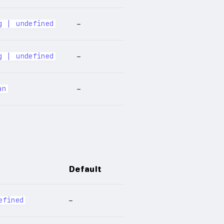
g | undefined
–
g | undefined
–
an
–
Default
efined
–