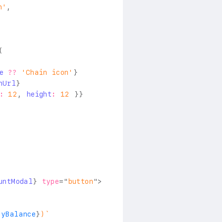
n'
,
(
e
??
'Chain icon'
}
nUrl
}
:
12
,
 height
:
12
}
}
untModal
}
type
=
"
button
"
>
ayBalance
}
)
`