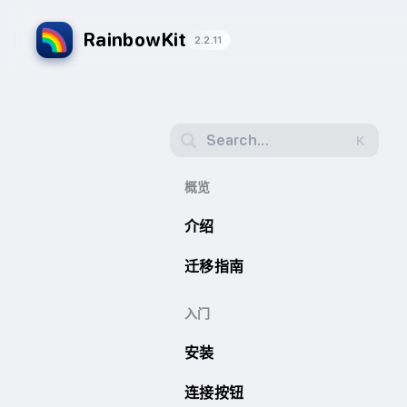
RainbowKit
2.2.11
Search...
K
概览
介绍
迁移指南
入门
安装
连接按钮