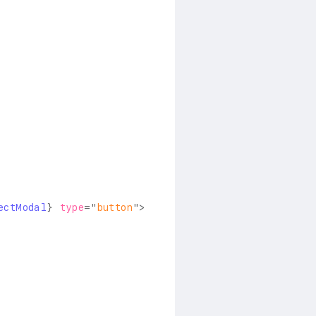
ectModal
}
type
=
"
button
"
>