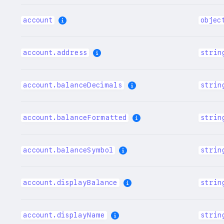
account
objec
account.address
strin
account.balanceDecimals
strin
account.balanceFormatted
strin
account.balanceSymbol
strin
account.displayBalance
strin
account.displayName
strin