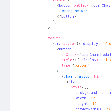
return
(
<
button
onClick
=
{
openChai
                    Wrong network
</
button
>
)
;
}
return
(
<
div
style
=
{
{
 display
:
'fl
<
button
onClick
=
{
openChainModa
style
=
{
{
 display
:
'fle
type
=
"
button
"
>
{
chain
.
hasIcon
&&
(
<
div
style
=
{
{
                          background
:
 chai
                          width
:
12
,
                          height
:
12
,
                          borderRadius
:
99