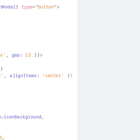
nModal
}
type
=
"
button
"
>
ex'
,
 gap
:
12
}
}
>
l
}
x'
,
 alignItems
:
'center'
}
}
n
.
iconBackground
,
9
,