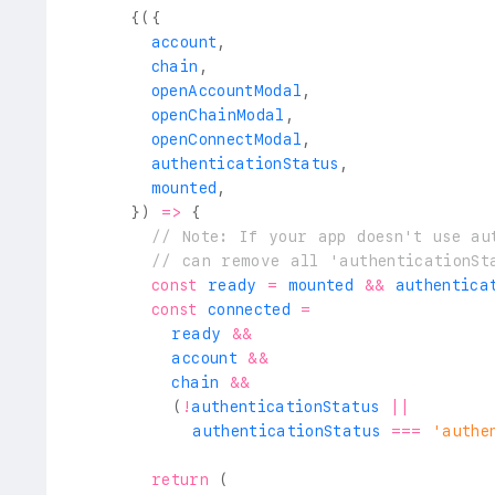
{
(
{
        account
,
        chain
,
        openAccountModal
,
        openChainModal
,
        openConnectModal
,
        authenticationStatus
,
        mounted
,
}
)
=>
{
// Note: If your app doesn't use au
// can remove all 'authenticationSt
const
 ready 
=
 mounted 
&&
 authentica
const
 connected 
=
          ready 
&&
          account 
&&
          chain 
&&
(
!
authenticationStatus 
||
            authenticationStatus 
===
'authe
return
(