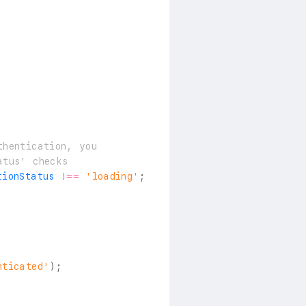
thentication, you
atus' checks
tionStatus 
!==
'loading'
;
nticated'
)
;