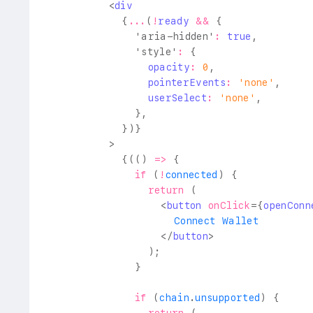
<
div
{
...
(
!
ready 
&&
{
'aria-hidden'
:
true
,
'style'
:
{
                opacity
:
0
,
                pointerEvents
:
'none'
,
                userSelect
:
'none'
,
}
,
}
)
}
>
{
(
(
)
=>
{
if
(
!
connected
)
{
return
(
<
button
onClick
=
{
openConn
                    Connect Wallet
</
button
>
)
;
}
if
(
chain
.
unsupported
)
{