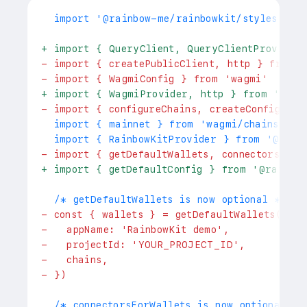
 import '@rainbow-me/rainbowkit/styles.css'
+
 import { QueryClient, QueryClientProvider
-
 import { createPublicClient, http } from 
-
 import { WagmiConfig } from 'wagmi'
+
 import { WagmiProvider, http } from 'wagm
-
 import { configureChains, createConfig } 
 import { mainnet } from 'wagmi/chains'
 import { RainbowKitProvider } from '@rain
-
 import { getDefaultWallets, connectorsForW
+
 import { getDefaultConfig } from '@rainbo
 /* getDefaultWallets is now optional */
-
 const { wallets } = getDefaultWallets({
-
   appName: 'RainbowKit demo',
-
   projectId: 'YOUR_PROJECT_ID',
-
   chains,
-
 })
 /* connectorsForWallets is now optional */