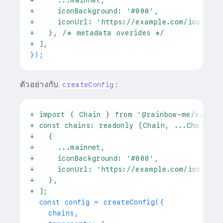
+
     ...mainnet,
+
     iconBackground: '#000',
+
     iconUrl: 'https://example.com/icons/et
+
   }, /* metadata overides */
+
 ],
ตัวอย่างกับ
:
createConfig
+
 import { Chain } from '@rainbow-me/rainbo
+
 const chains: readonly [Chain, ...Chain[]]
+
   {
+
     ...mainnet,
+
     iconBackground: '#000',
+
     iconUrl: 'https://example.com/icons/et
+
   },
+
 ];
 const config = createConfig({
   chains,