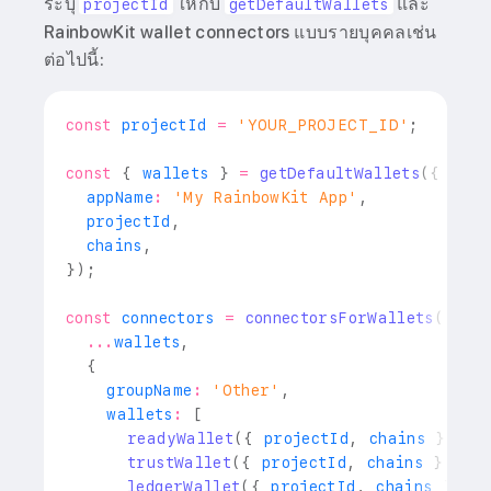
ระบุ
ให้กับ
และ
projectId
getDefaultWallets
RainbowKit wallet connectors แบบรายบุคคลเช่น
ต่อไปนี้:
const
 projectId 
=
'YOUR_PROJECT_ID'
;
const
{
 wallets 
}
=
getDefaultWallets
(
{
  appName
:
'My RainbowKit App'
,
  projectId
,
  chains
,
}
)
;
const
 connectors 
=
connectorsForWallets
(
[
...
wallets
,
{
    groupName
:
'Other'
,
    wallets
:
[
readyWallet
(
{
 projectId
,
 chains 
}
)
,
trustWallet
(
{
 projectId
,
 chains 
}
)
,
ledgerWallet
(
{
 projectId
,
 chains 
}
)
,