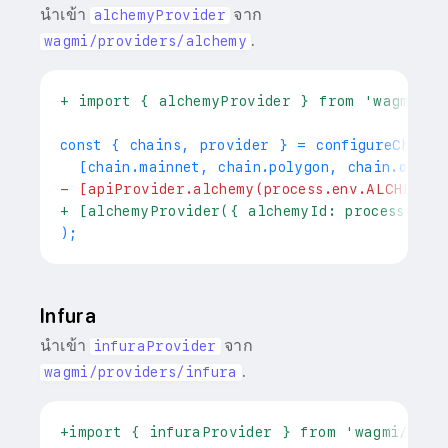
นำเข้า
จาก
alchemyProvider
.
wagmi/providers/alchemy
+
 import { alchemyProvider } from 'wagmi/pr
 [chain.mainnet, chain.polygon, chain.optim
-
 [apiProvider.alchemy(process.env.ALCHEMY_
+
 [alchemyProvider({ alchemyId: process.env
Infura
นำเข้า
จาก
infuraProvider
.
wagmi/providers/infura
+
import { infuraProvider } from 'wagmi/prov