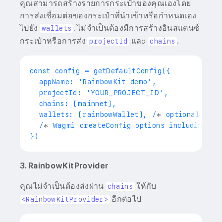
คุณสามารถสร้างรายการกระเป๋าของคุณเองโดย
การส่งเชื่อมต่อของกระเป๋าที่นำเข้าหรือกำหนดเอง
ไปยัง
. ไม่จำเป็นต้องมีการสร้างอินสแตนซ์
wallets
กระเป๋าหรือการส่ง
และ
.
projectId
chains
  wallets: [rainbowWallet], /
*
 optional cust
  /
*
 Wagmi createConfig options including 
`t
3. RainbowKitProvider
คุณไม่จำเป็นต้องส่งผ่าน
ให้กับ
chains
อีกต่อไป
<RainbowKitProvider>