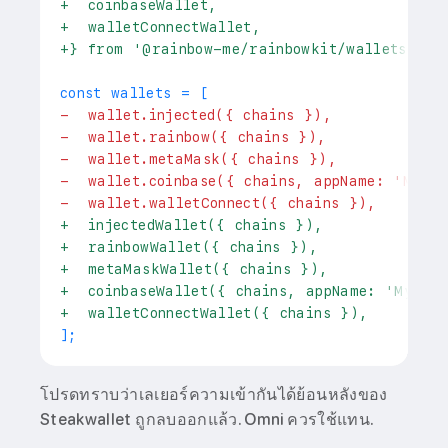
+
  coinbaseWallet,
+
  walletConnectWallet,
+
} from '@rainbow-me/rainbowkit/wallets';
-
  wallet.injected({ chains }),
-
  wallet.rainbow({ chains }),
-
  wallet.metaMask({ chains }),
-
  wallet.coinbase({ chains, appName: 'My A
-
  wallet.walletConnect({ chains }),
+
  injectedWallet({ chains }),
+
  rainbowWallet({ chains }),
+
  metaMaskWallet({ chains }),
+
  coinbaseWallet({ chains, appName: 'My Ap
+
  walletConnectWallet({ chains }),
โปรดทราบว่าเลเยอร์ความเข้ากันได้ย้อนหลังของ
Steakwallet ถูกลบออกแล้ว. Omni ควรใช้แทน.