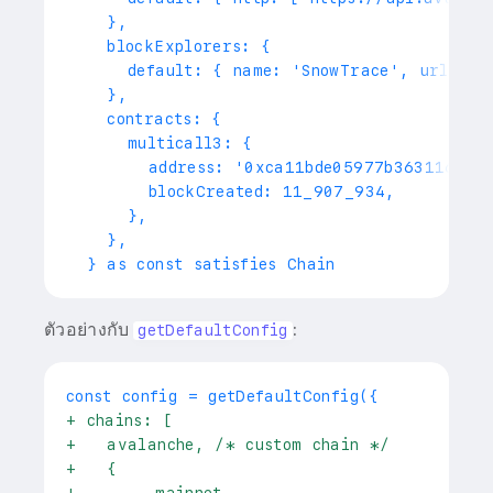
   },
   blockExplorers: {
     default: { name: 'SnowTrace', url: 'h
   },
   contracts: {
     multicall3: {
       address: '0xca11bde05977b363116702
       blockCreated: 11_907_934,
     },
   },
 } as const satisfies Chain
ตัวอย่างกับ
:
getDefaultConfig
+
 chains: [
+
   avalanche, /* custom chain */
+
   {