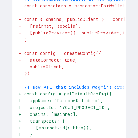
-
 const connectors = connectorsForWallets([.
-
 const { chains, publicClient } = configure
-
   [mainnet, sepolia], 
-
   [publicProvider(), publicProvider()],
-
 )
-
 const config = createConfig({
-
   autoConnect: true,
-
   publicClient,
-
 })
 /* New API that includes Wagmi's createCon
+
 const config = getDefaultConfig({
+
   appName: 'RainbowKit demo',
+
   projectId: 'YOUR_PROJECT_ID',
+
   chains: [mainnet],
+
   transports: {
+
     [mainnet.id]: http(),
+
   },