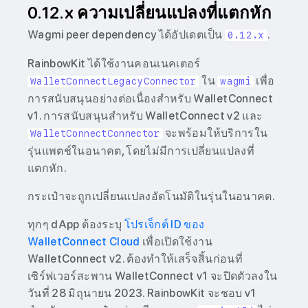
0.12.x ความเปลี่ยนแปลงที่แตกหัก
Wagmi peer dependency ได้อัปเดตเป็น
.
0.12.x
RainbowKit ได้ใช้งานคอนเนคเตอร์
ใน
เพื่อ
WalletConnectLegacyConnector
wagmi
การสนับสนุนอย่างต่อเนื่องสำหรับ WalletConnect
v1. การสนับสนุนสำหรับ WalletConnect v2 และ
จะพร้อมให้บริการใน
WalletConnectConnector
รุ่นแพตช์ในอนาคต, โดยไม่มีการเปลี่ยนแปลงที่
แตกหัก.
กระเป๋าจะถูกเปลี่ยนแปลงอัตโนมัติในรุ่นในอนาคต.
ทุกๆ dApp ต้องระบุ
โปรเจ็กต์ ID ของ
WalletConnect Cloud
เพื่อเปิดใช้งาน
WalletConnect v2. ต้องทำให้เสร็จสิ้นก่อนที่
เซิร์ฟเวอร์สะพาน WalletConnect v1 จะปิดตัวลงใน
วันที่ 28 มิถุนายน 2023. RainbowKit จะชอบ v1