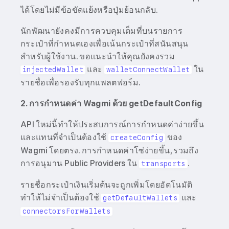
ได้โดยไม่มีข้อขัดแย้งหรือปุ่มย้อนกลับ.
นักพัฒนายังคงมีการควบคุมเต็มที่บนรายการ
กระเป๋าที่กำหนดเองเพื่อเน้นกระเป๋าที่สนันสนุน
สำหรับผู้ใช้งาน. ขอแนะนำให้คุณยังคงรวม
และ
ใน
injectedWallet
walletConnectWallet
รายชื่อเพื่อรองรับทุกแพลตฟอร์ม.
2. การกำหนดค่า Wagmi ด้วย getDefaultConfig
API ใหม่นี้ทำให้ประสบการณ์การกำหนดค่าง่ายขึ้น
และแทนที่จำเป็นต้องใช้
ของ
createConfig
Wagmi โดยตรง. การกำหนดค่าโซ่ง่ายขึ้น, รวมถึง
การอนุมาน Public Providers ใน
.
transports
รายชื่อกระเป๋าเงินเริ่มต้นจะถูกเพิ่มโดยอัตโนมัติ
ทำให้ไม่จำเป็นต้องใช้
และ
getDefaultWallets
connectorsForWallets