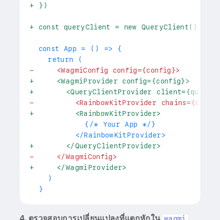
+
 })
+
 const queryClient = new QueryClient()
 const App = () => {
   return (
-
     <WagmiConfig config={config}>
+
     <WagmiProvider config={config}>
+
       <QueryClientProvider client={queryCl
-
         <RainbowKitProvider chains={chain
+
         <RainbowKitProvider>
           {/* Your App */}
         </RainbowKitProvider>
+
       </QueryClientProvider>
-
     </WagmiConfig>
+
     </WagmiProvider>
   )
 }
4. ตรวจสอบการเปลี่ยนแปลงที่แตกหักใน
wagmi