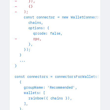
-
     }),
-
     {}
-
   );
   const connector = new WalletConnectConne
     chains,
     options: {
       qrcode: false,
-
       rpc,
     },
   });
 }
 ...
 {
   groupName: 'Recommended',
   wallets: [
     rainbow({ chains }),
   ],
 },