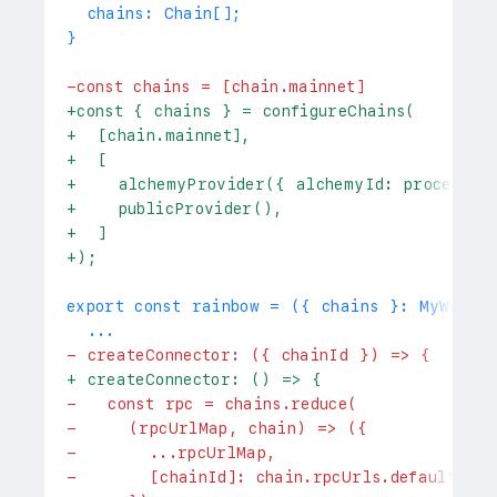
 chains: Chain[];
-
const chains = [chain.mainnet]
+
const { chains } = configureChains(
+
  [chain.mainnet],
+
  [
+
    alchemyProvider({ alchemyId: process.e
+
    publicProvider(),
+
  ]
+
);
 ...
-
 createConnector: ({ chainId }) => {
+
 createConnector: () => {
-
   const rpc = chains.reduce(
-
     (rpcUrlMap, chain) => ({
-
       ...rpcUrlMap,
-
       [chainId]: chain.rpcUrls.default,