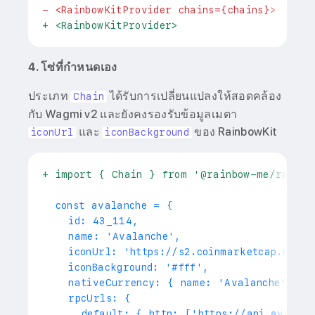
-
 <RainbowKitProvider chains={chains}>
+
 <RainbowKitProvider>
4. โซ่ที่กำหนดเอง
ประเภท
ได้รับการเปลี่ยนแปลงให้สอดคล้อง
Chain
กับ Wagmi v2 และยังคงรองรับข้อมูลเมตา
และ
ของ RainbowKit
iconUrl
iconBackground
+
 import { Chain } from '@rainbow-me/rainbo
 const avalanche = {
   id: 43_114,
   name: 'Avalanche',
   iconUrl: 'https://s2.coinmarketcap.com/s
   iconBackground: '#fff',
   nativeCurrency: { name: 'Avalanche', sy
   rpcUrls: {
     default: { http: ['https://api.avax.n