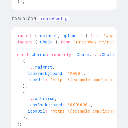
}
)
;
ตัวอย่างด้วย
createConfig
import
{
 mainnet
,
 optimism 
}
from
'wagmi/ch
import
{
Chain
}
from
'@rainbow-me/rainbowk
const
 chains
:
readonly
[
Chain
,
...
Chain
[
]
]
=
{
...
mainnet
,
    iconBackground
:
'#000'
,
    iconUrl
:
'https://example.com/icons/ethe
}
,
{
...
optimism
,
    iconBackground
:
'#ff0000'
,
    iconUrl
:
'https://example.com/icons/opti
}
,
]
;