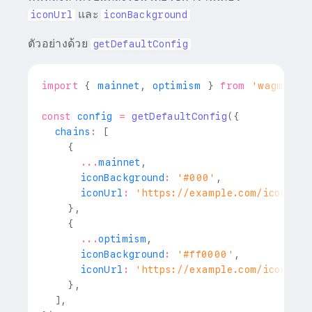
และ
iconUrl
iconBackground
ตัวอย่างด้วย
getDefaultConfig
import
{
 mainnet
,
 optimism 
}
from
'wagmi/ch
const
 config 
=
getDefaultConfig
(
{
  chains
:
[
{
...
mainnet
,
      iconBackground
:
'#000'
,
      iconUrl
:
'https://example.com/icons/et
}
,
{
...
optimism
,
      iconBackground
:
'#ff0000'
,
      iconUrl
:
'https://example.com/icons/op
}
,
]
,