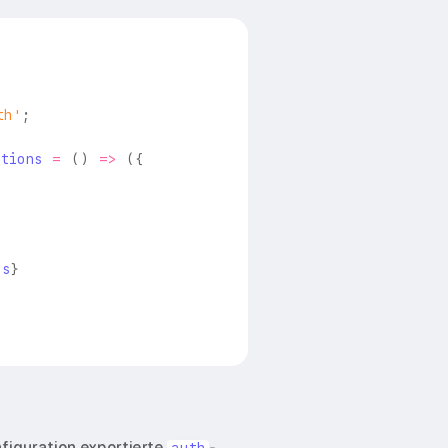
th'
;
tions
=
(
)
=>
(
{
,
ns
}
nfiguration exportierte
-