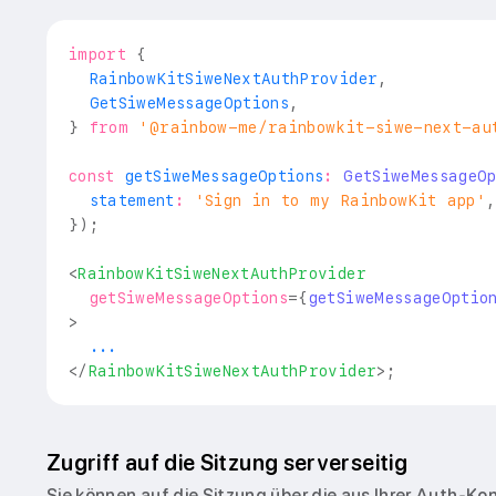
import
{
RainbowKitSiweNextAuthProvider
,
GetSiweMessageOptions
,
}
from
'@rainbow-me/rainbowkit-siwe-next-au
const
 getSiweMessageOptions
:
GetSiweMessageOp
  statement
:
'Sign in to my RainbowKit app'
}
)
;
<
RainbowKitSiweNextAuthProvider
getSiweMessageOptions
=
{
getSiweMessageOptio
>
  ...
</
RainbowKitSiweNextAuthProvider
>
;
Zugriff auf die Sitzung serverseitig
Sie können auf die Sitzung über die aus Ihrer Auth-Ko