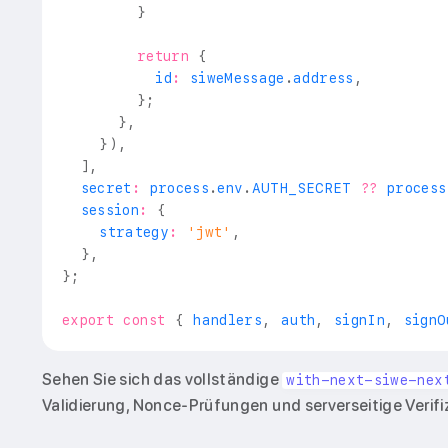
}
return
{
          id
:
 siweMessage
.
address
,
}
;
}
,
}
)
,
]
,
  secret
:
 process
.
env
.
AUTH_SECRET
??
 process
  session
:
{
    strategy
:
'jwt'
,
}
,
}
;
export
const
{
 handlers
,
 auth
,
 signIn
,
 signO
Sehen Sie sich das vollständige
with-next-siwe-nex
Validierung, Nonce-Prüfungen und serverseitige Verifi