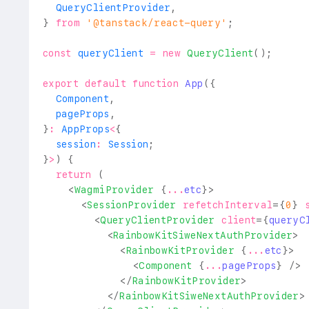
QueryClientProvider
,
}
from
'@tanstack/react-query'
;
const
 queryClient 
=
new
QueryClient
(
)
;
export
default
function
App
(
{
Component
,
  pageProps
,
}
:
AppProps
<
{
  session
:
Session
;
}
>
)
{
return
(
<
WagmiProvider
{
...
etc
}
>
<
SessionProvider
refetchInterval
=
{
0
}
<
QueryClientProvider
client
=
{
queryC
<
RainbowKitSiweNextAuthProvider
>
<
RainbowKitProvider
{
...
etc
}
>
<
Component
{
...
pageProps
}
/>
</
RainbowKitProvider
>
</
RainbowKitSiweNextAuthProvider
>