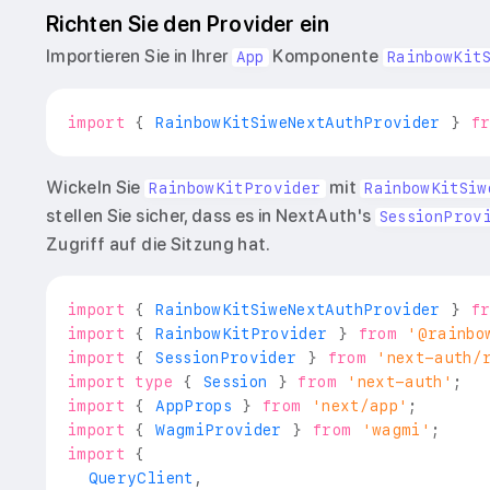
Richten Sie den Provider ein
Importieren Sie in Ihrer
Komponente
App
RainbowKit
import
{
RainbowKitSiweNextAuthProvider
}
f
Wickeln Sie
mit
RainbowKitProvider
RainbowKitSiw
stellen Sie sicher, dass es in NextAuth's
SessionProv
Zugriff auf die Sitzung hat.
import
{
RainbowKitSiweNextAuthProvider
}
f
import
{
RainbowKitProvider
}
from
'@rainbo
import
{
SessionProvider
}
from
'next-auth/
import
type
{
Session
}
from
'next-auth'
;
import
{
AppProps
}
from
'next/app'
;
import
{
WagmiProvider
}
from
'wagmi'
;
import
{
QueryClient
,