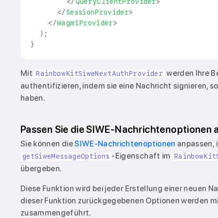
</
QueryClientProvider
>
</
SessionProvider
>
</
WagmiProvider
>
)
;
}
Mit
werden Ihre Be
RainbowKitSiweNextAuthProvider
authentifizieren, indem sie eine Nachricht signieren, s
haben.
Passen Sie die SIWE-Nachrichtenoptionen 
Sie können die
SIWE-Nachrichtenoptionen
anpassen, i
-Eigenschaft im
getSiweMessageOptions
RainbowKit
übergeben.
Diese Funktion wird bei jeder Erstellung einer neuen N
dieser Funktion zurückgegebenen Optionen werden m
zusammengeführt.