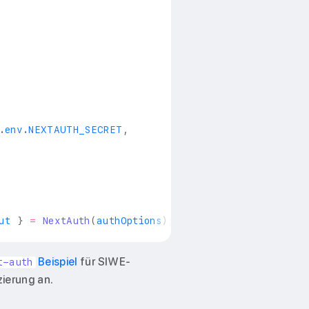
.
env
.
NEXTAUTH_SECRET
,
ut 
}
=
NextAuth
(
authOptions
)
;
Beispiel
für SIWE-
t-auth
zierung an.