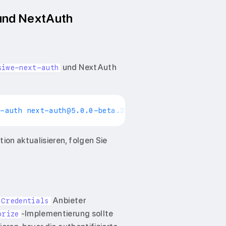
 und NextAuth
und NextAuth
siwe-next-auth
t-auth 
next-auth@5.0.0-beta.31
on aktualisieren, folgen Sie
Anbieter
Credentials
-Implementierung sollte
orize