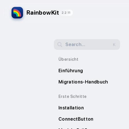
RainbowKit
2.2.11
Search...
K
Übersicht
Einführung
Migrations-Handbuch
Erste Schritte
Installation
ConnectButton