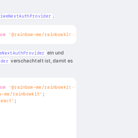
.
SiweNextAuthProvider
rom
'@rainbow-me/rainbowkit-siwe-next-auth'
;
ein und
eNextAuthProvider
verschachtelt ist, damit es
ider
rom
'@rainbow-me/rainbowkit-siwe-next-auth'
;
w-me/rainbowkit'
;
react'
;