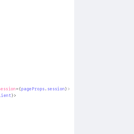
session
=
{
pageProps
.
session
}
>
lient
}
>