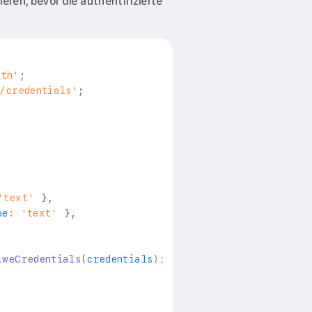
eren, bevor die authentifizierte
uth'
;
/credentials'
;
'text'
}
,
pe
:
'text'
}
,
iweCredentials
(
credentials
)
;