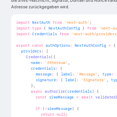
die SIWE-Nachricht, Signatur, Domain und Nonce validi
Adresse zurückgegeben wird.
import
NextAuth
from
'next-auth'
;
import
type
{
NextAuthConfig
}
from
'next-a
import
Credentials
from
'next-auth/providers
export
const
 authOptions
:
NextAuthConfig
=
{
  providers
:
[
Credentials
(
{
      name
:
'Ethereum'
,
      credentials
:
{
        message
:
{
 label
:
'Message'
,
 type
:
        signature
:
{
 label
:
'Signature'
,
 ty
}
,
async
authorize
(
credentials
)
{
const
 siweMessage 
=
await
validateS
if
(
!
siweMessage
)
{
return
null
;