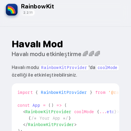
RainbowKit
2.2.11
Havalı Mod
Havalı modu etkinleştirme 🌈🌈🌈
Havalı modu
'da
RainbowKitProvider
coolMode
özelliği ile etkinleştirebilirsiniz.
import
{
RainbowKitProvider
}
from
'@rainbo
const
App
=
(
)
=>
(
<
RainbowKitProvider
coolMode
{
...
etc
}
>
{
/* Your App */
}
</
RainbowKitProvider
>