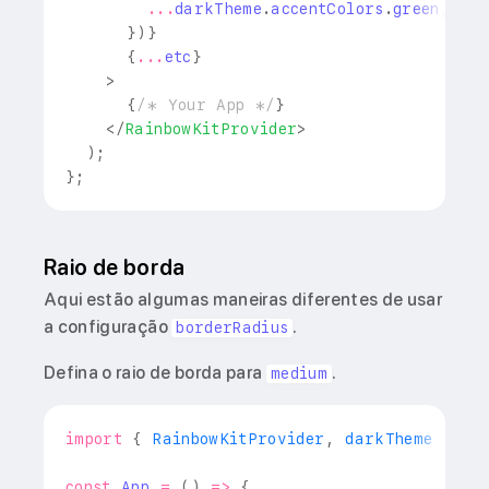
...
darkTheme
.
accentColors
.
green
,
}
)
}
{
...
etc
}
>
{
/* Your App */
}
</
RainbowKitProvider
>
)
;
}
;
Raio de borda
Aqui estão algumas maneiras diferentes de usar
a configuração
.
borderRadius
Defina o raio de borda para
.
medium
import
{
RainbowKitProvider
,
 darkTheme 
}
fr
const
App
=
(
)
=>
{