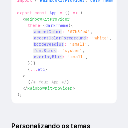
import
{
RainbowKitProvider
,
 darkTheme 
}
fr
export
const
App
=
(
)
=>
(
<
RainbowKitProvider
theme
=
{
darkTheme
(
{
accentColor
:
'#7b3fe4'
,
accentColorForeground
:
'white'
,
borderRadius
:
'small'
,
fontStack
:
'system'
,
overlayBlur
:
'small'
,
}
)
}
{
...
etc
}
>
{
/* Your App */
}
</
RainbowKitProvider
>
)
;
Personalizando os temas