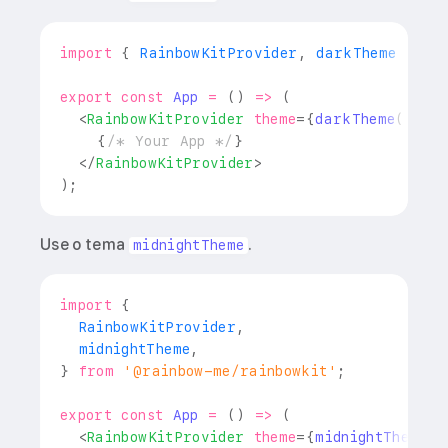
import
{
RainbowKitProvider
,
 darkTheme 
}
fr
export
const
App
=
(
)
=>
(
<
RainbowKitProvider
theme
=
{
darkTheme
(
)
}
{
{
/* Your App */
}
</
RainbowKitProvider
>
)
;
Use o tema
.
midnightTheme
import
{
RainbowKitProvider
,
  midnightTheme
,
}
from
'@rainbow-me/rainbowkit'
;
export
const
App
=
(
)
=>
(
<
RainbowKitProvider
theme
=
{
midnightTheme
(
)