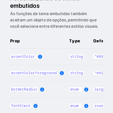
embutidos
As funções de tema embutidas também
aceitam um objeto de opções, permitindo que
você selecione entre diferentes estilos visuais.
Prop
Type
Default
accentColor
string
"#0E76F
accentColorForeground
string
"white"
borderRadius
enum
large
fontStack
enum
rounded