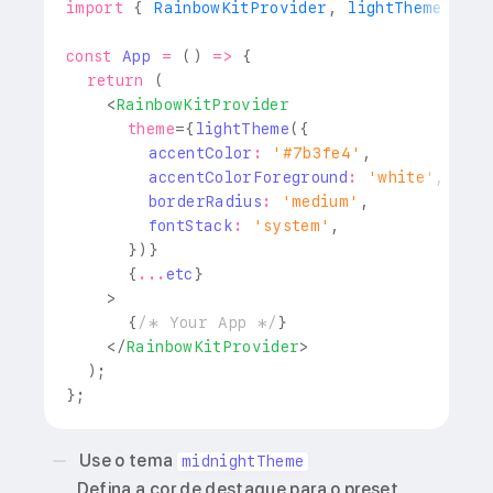
import
{
RainbowKitProvider
,
 lightTheme 
}
fr
const
App
=
(
)
=>
{
return
(
<
RainbowKitProvider
theme
=
{
lightTheme
(
{
        accentColor
:
'#7b3fe4'
,
        accentColorForeground
:
'white'
,
        borderRadius
:
'medium'
,
        fontStack
:
'system'
,
}
)
}
{
...
etc
}
>
{
/* Your App */
}
</
RainbowKitProvider
>
)
;
}
;
Use o tema
midnightTheme
Defina a cor de destaque para o preset