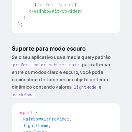
{
/* Your App */
}
</
RainbowKitProvider
>
)
;
}
;
Suporte para modo escuro
Se o seu aplicativo usa a media query padrão
para alternar
prefers-color-scheme: dark
entre os modos claro e escuro, você pode
opcionalmente fornecer um objeto de tema
dinâmico contendo valores
e
lightMode
.
darkMode
import
{
RainbowKitProvider
,
  lightTheme
,