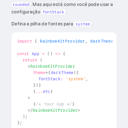
. Mas aqui está como você pode usar a
rounded
configuração
.
fontStack
Defina a pilha de fontes para
.
system
import
{
RainbowKitProvider
,
 darkTheme 
}
fr
const
App
=
(
)
=>
{
return
(
<
RainbowKitProvider
theme
=
{
darkTheme
(
{
        fontStack
:
'system'
,
}
)
}
{
...
etc
}
>
{
/* Your App */
}
</
RainbowKitProvider
>
)
;
}
;