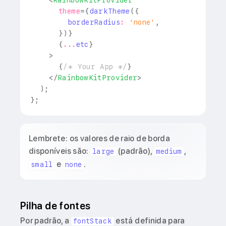
<
RainbowKitProvider
theme
=
{
darkTheme
(
{
        borderRadius
:
'none'
,
}
)
}
{
...
etc
}
>
{
/* Your App */
}
</
RainbowKitProvider
>
)
;
}
;
Lembrete: os valores de raio de borda
disponíveis são:
(padrão),
,
large
medium
e
.
small
none
Pilha de fontes
Por padrão, a
está definida para
fontStack