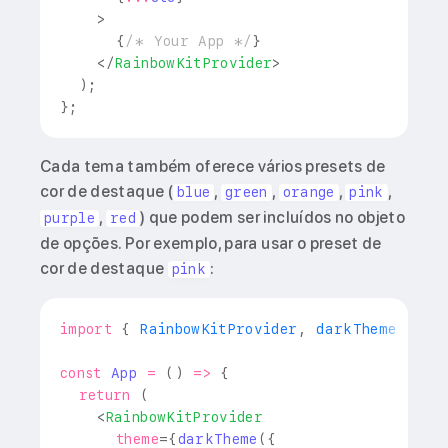
>
{
/* Your App */
}
</
RainbowKitProvider
>
)
;
}
;
Cada tema também oferece vários presets de
cor de destaque (
,
,
,
,
blue
green
orange
pink
,
) que podem ser incluídos no objeto
purple
red
de opções. Por exemplo, para usar o preset de
cor de destaque
:
pink
import
{
RainbowKitProvider
,
 darkTheme 
}
fr
const
App
=
(
)
=>
{
return
(
<
RainbowKitProvider
theme
=
{
darkTheme
(
{