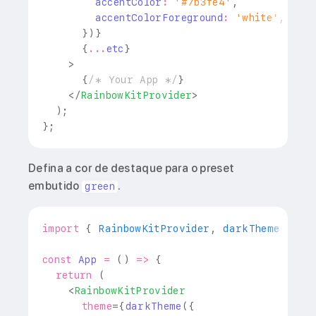
        accentColor
:
'#7b3fe4'
,
        accentColorForeground
:
'white'
,
}
)
}
{
...
etc
}
>
{
/* Your App */
}
</
RainbowKitProvider
>
)
;
}
;
Defina a cor de destaque para o preset
embutido
.
green
import
{
RainbowKitProvider
,
 darkTheme 
}
fr
const
App
=
(
)
=>
{
return
(
<
RainbowKitProvider
theme
=
{
darkTheme
(
{