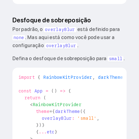
Desfoque de sobreposição
Por padrão, o
está definido para
overlayBlur
. Mas aqui está como você pode usar a
none
configuração
.
overlayBlur
Defina o desfoque de sobreposição para
.
small
import
{
RainbowKitProvider
,
 darkTheme 
}
fr
const
App
=
(
)
=>
{
return
(
<
RainbowKitProvider
theme
=
{
darkTheme
(
{
        overlayBlur
:
'small'
,
}
)
}
{
...
etc
}
>