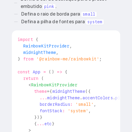
embutido
.
pink
Defina o raio de borda para
small
Defina a pilha de fontes para
system
import
{
RainbowKitProvider
,
  midnightTheme
,
}
from
'@rainbow-me/rainbowkit'
;
const
App
=
(
)
=>
{
return
(
<
RainbowKitProvider
theme
=
{
midnightTheme
(
{
...
midnightTheme
.
accentColors
.
pink
,
        borderRadius
:
'small'
,
        fontStack
:
'system'
,
}
)
}
{
...
etc
}
>