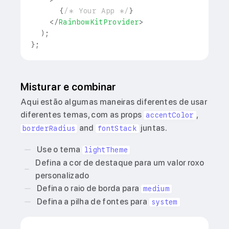
{
/* Your App */
}
</
RainbowKitProvider
>
)
;
}
;
Misturar e combinar
Aqui estão algumas maneiras diferentes de usar
diferentes temas, com as props
,
accentColor
and
juntas.
borderRadius
fontStack
Use o tema
lightTheme
Defina a cor de destaque para um valor roxo
personalizado
Defina o raio de borda para
medium
Defina a pilha de fontes para
system