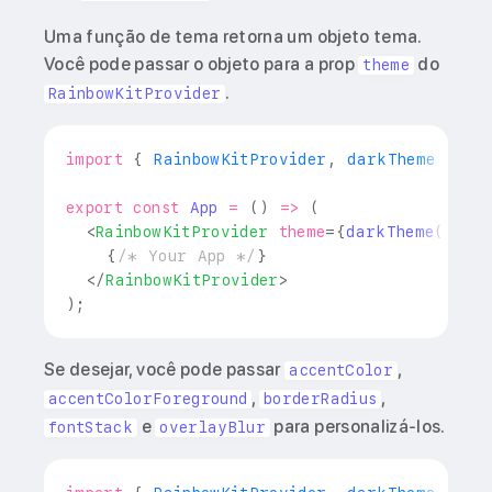
Uma função de tema retorna um objeto tema.
Você pode passar o objeto para a prop
do
theme
.
RainbowKitProvider
import
{
RainbowKitProvider
,
 darkTheme 
}
fr
export
const
App
=
(
)
=>
(
<
RainbowKitProvider
theme
=
{
darkTheme
(
)
}
{
{
/* Your App */
}
</
RainbowKitProvider
>
)
;
Se desejar, você pode passar
,
accentColor
,
,
accentColorForeground
borderRadius
e
para personalizá-los.
fontStack
overlayBlur