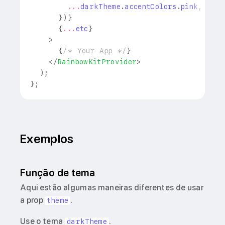
...
darkTheme
.
accentColors
.
pink
,
}
)
}
{
...
etc
}
>
{
/* Your App */
}
</
RainbowKitProvider
>
)
;
}
;
Exemplos
Função de tema
Aqui estão algumas maneiras diferentes de usar
a prop
.
theme
Use o tema
.
darkTheme