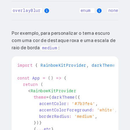
overlayBlur
enum
none
Por exemplo, para personalizar o tema escuro
com uma cor de destaque roxa e uma escala de
raio de borda
:
medium
import
{
RainbowKitProvider
,
 darkTheme 
}
fr
const
App
=
(
)
=>
{
return
(
<
RainbowKitProvider
theme
=
{
darkTheme
(
{
        accentColor
:
'#7b3fe4'
,
        accentColorForeground
:
'white'
,
        borderRadius
:
'medium'
,
}
)
}
{
...
etc
}