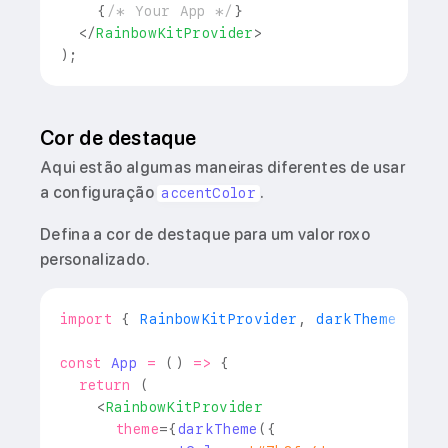
{
/* Your App */
}
</
RainbowKitProvider
>
)
;
Cor de destaque
Aqui estão algumas maneiras diferentes de usar
a configuração
.
accentColor
Defina a cor de destaque para um valor roxo
personalizado.
import
{
RainbowKitProvider
,
 darkTheme 
}
fr
const
App
=
(
)
=>
{
return
(
<
RainbowKitProvider
theme
=
{
darkTheme
(
{