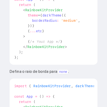
return
(
<
RainbowKitProvider
theme
=
{
darkTheme
(
{
        borderRadius
:
'medium'
,
}
)
}
{
...
etc
}
>
{
/* Your App */
}
</
RainbowKitProvider
>
)
;
}
;
Defina o raio de borda para
.
none
import
{
RainbowKitProvider
,
 darkTheme 
}
fr
const
App
=
(
)
=>
{
return
(