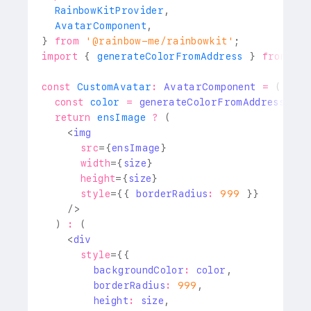
RainbowKitProvider
,
AvatarComponent
,
}
from
'@rainbow-me/rainbowkit'
;
import
{
 generateColorFromAddress 
}
from
'.
const
CustomAvatar
:
AvatarComponent
=
(
{
 ad
const
 color 
=
generateColorFromAddress
(
add
return
 ensImage 
?
(
<
img
src
=
{
ensImage
}
width
=
{
size
}
height
=
{
size
}
style
=
{
{
 borderRadius
:
999
}
}
/>
)
:
(
<
div
style
=
{
{
        backgroundColor
:
 color
,
        borderRadius
:
999
,
        height
:
 size
,