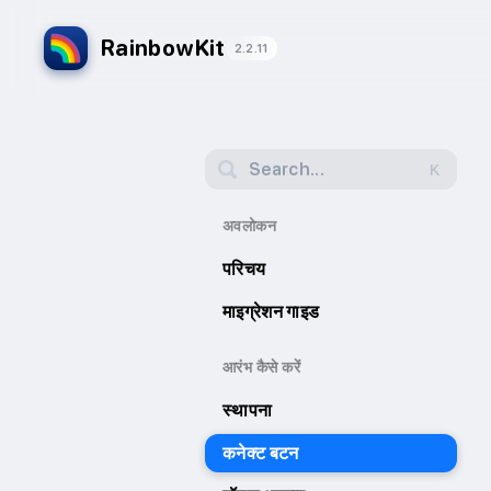
RainbowKit
2.2.11
Search...
K
अवलोकन
परिचय
माइग्रेशन गाइड
आरंभ कैसे करें
स्थापना
कनेक्ट बटन