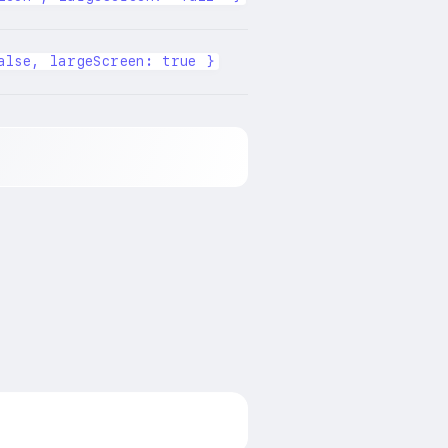
alse, largeScreen: true }