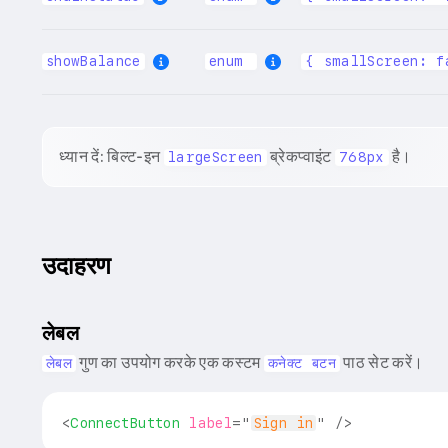
showBalance
enum
{ smallScreen: f
ध्यान दें: बिल्ट-इन
ब्रेकप्वाइंट
है।
largeScreen
768px
उदाहरण
लेबल
गुण का उपयोग करके एक कस्टम
पाठ सेट करें।
लेबल
कनेक्ट बटन
<
ConnectButton
label
=
"
Sign in
"
/>