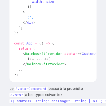
        width
:
 size
,
}
}
>
      :^)
</
div
>
)
;
}
;
const
App
=
(
)
=>
{
return
(
<
RainbowKitProvider
avatar
=
{
CustomAvata
{
/* ... */
}
</
RainbowKitProvider
>
)
;
}
;
Le
passé à la propriété
AvatarComponent
a les types suivants :
avatar
<{ address: string; ensImage?: string | null; 