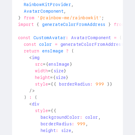
RainbowKitProvider
,
AvatarComponent
,
}
from
'@rainbow-me/rainbowkit'
;
import
{
 generateColorFromAddress 
}
from
'.
const
CustomAvatar
:
AvatarComponent
=
(
{
 ad
const
 color 
=
generateColorFromAddress
(
add
return
 ensImage 
?
(
<
img
src
=
{
ensImage
}
width
=
{
size
}
height
=
{
size
}
style
=
{
{
 borderRadius
:
999
}
}
/>
)
:
(
<
div
style
=
{
{
        backgroundColor
:
 color
,
        borderRadius
:
999
,
        height
:
 size
,