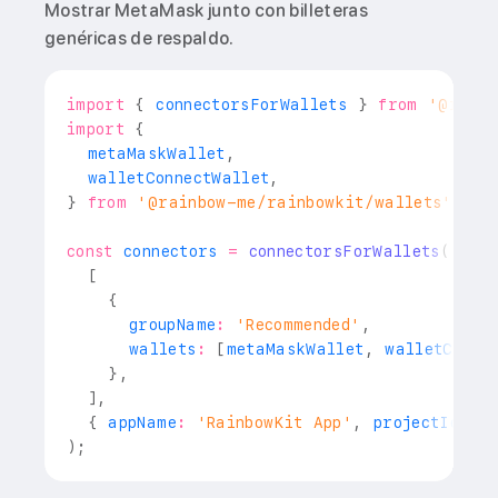
Mostrar MetaMask junto con billeteras
genéricas de respaldo.
import
{
 connectorsForWallets 
}
from
'@rainb
import
{
  metaMaskWallet
,
  walletConnectWallet
,
}
from
'@rainbow-me/rainbowkit/wallets'
;
const
 connectors 
=
connectorsForWallets
(
[
{
      groupName
:
'Recommended'
,
      wallets
:
[
metaMaskWallet
,
 walletConne
}
,
]
,
{
 appName
:
'RainbowKit App'
,
 projectId
:
'
)
;