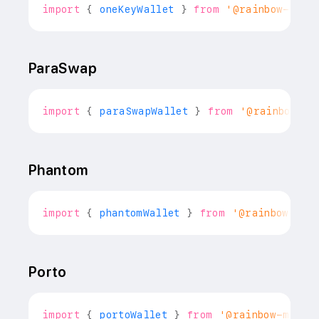
import
{
 oneKeyWallet 
}
from
'@rainbow-me/r
ParaSwap
import
{
 paraSwapWallet 
}
from
'@rainbow-me
Phantom
import
{
 phantomWallet 
}
from
'@rainbow-me/
Porto
import
{
 portoWallet 
}
from
'@rainbow-me/ra