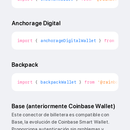
Anchorage Digital
import
{
 anchorageDigitalWallet 
}
from
'@rai
Backpack
import
{
 backpackWallet 
}
from
'@rainbow-me
Base (anteriormente Coinbase Wallet)
Este conector de billetera es compatible con
Base, la evolución de Coinbase Smart Wallet.
Proporciona autenticación sin problemas y