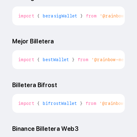
import
{
 berasigWallet 
}
from
'@rainbow-me/
Mejor Billetera
import
{
 bestWallet 
}
from
'@rainbow-me/rai
Billetera Bifrost
import
{
 bifrostWallet 
}
from
'@rainbow-me/
Binance Billetera Web3