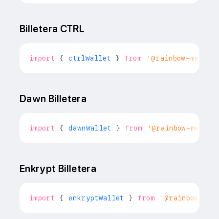
Billetera CTRL
import
{
 ctrlWallet 
}
from
'@rainbow-me/rai
Dawn Billetera
import
{
 dawnWallet 
}
from
'@rainbow-me/rai
Enkrypt Billetera
import
{
 enkryptWallet 
}
from
'@rainbow-me/