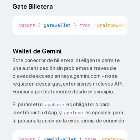
Gate Billetera
import
{
 gateWallet 
}
from
'@rainbow-me/rai
Wallet de Gemini
Este conector de billetera inteligente permite
una autenticación sin problemas a través de
claves de acceso en keys.gemini.com - no se
requieren descargas, extensiones ni claves API.
Funciona perfectamente desde el principio.
El parámetro
es obligatorio para
appName
identificar tu dApp, y
es opcional para
appIcon
la personalización de la experiencia de conexión.
import
{
 geminiWallet 
}
from
'@rainbow-me/r