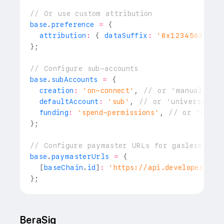
// Or use custom attribution
base
.
preference
=
{
  attribution
:
{
 dataSuffix
:
'0x1234567890a
}
;
// Configure sub-accounts
base
.
subAccounts
=
{
  creation
:
'on-connect'
,
// or 'manual'
  defaultAccount
:
'sub'
,
// or 'universal'
  funding
:
'spend-permissions'
,
// or 'manua
}
;
// Configure paymaster URLs for gasless tran
base
.
paymasterUrls
=
{
[
baseChain
.
id
]
:
'https://api.developer.coi
}
;
BeraSig