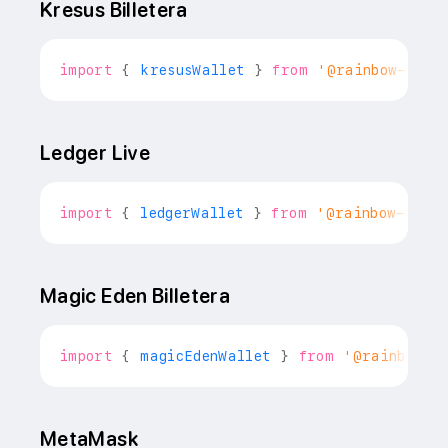
Kresus Billetera
import
{
 kresusWallet 
}
from
'@rainbow-me/r
Ledger Live
import
{
 ledgerWallet 
}
from
'@rainbow-me/r
Magic Eden Billetera
import
{
 magicEdenWallet 
}
from
'@rainbow-m
MetaMask