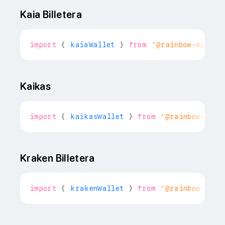
Kaia Billetera
import
{
 kaiaWallet 
}
from
'@rainbow-me/rai
Kaikas
import
{
 kaikasWallet 
}
from
'@rainbow-me/r
Kraken Billetera
import
{
 krakenWallet 
}
from
'@rainbow-me/r