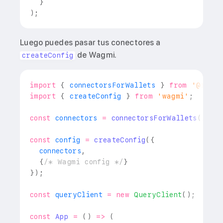
}
)
;
Luego puedes pasar tus conectores a
de Wagmi.
createConfig
import
{
 connectorsForWallets 
}
from
'@rainb
import
{
 createConfig 
}
from
'wagmi'
;
const
 connectors 
=
connectorsForWallets
(
/* .
const
 config 
=
createConfig
(
{
  connectors
,
{
/* Wagmi config */
}
}
)
;
const
 queryClient 
=
new
QueryClient
(
)
;
const
App
=
(
)
=>
(