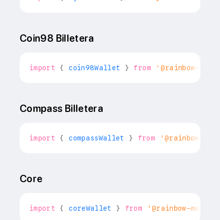
Coin98 Billetera
import
{
 coin98Wallet 
}
from
'@rainbow-me/r
Compass Billetera
import
{
 compassWallet 
}
from
'@rainbow-me/
Core
import
{
 coreWallet 
}
from
'@rainbow-me/rai