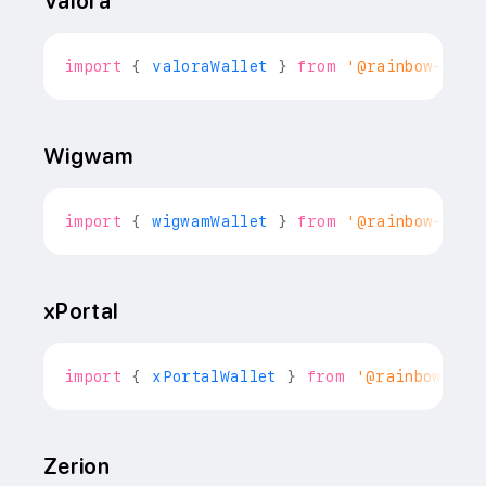
Valora
import
{
 valoraWallet 
}
from
'@rainbow-me/r
Wigwam
import
{
 wigwamWallet 
}
from
'@rainbow-me/r
xPortal
import
{
 xPortalWallet 
}
from
'@rainbow-me/
Zerion