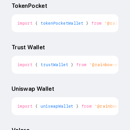
TokenPocket
import
{
 tokenPocketWallet 
}
from
'@rainbow
Trust Wallet
import
{
 trustWallet 
}
from
'@rainbow-me/ra
Uniswap Wallet
import
{
 uniswapWallet 
}
from
'@rainbow-me/