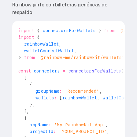
Rainbow junto con billeteras genéricas de
respaldo.
import
{
 connectorsForWallets 
}
from
'@rainb
import
{
  rainbowWallet
,
  walletConnectWallet
,
}
from
'@rainbow-me/rainbowkit/wallets'
;
const
 connectors 
=
connectorsForWallets
(
[
{
      groupName
:
'Recommended'
,
      wallets
:
[
rainbowWallet
,
 walletConnect
}
,
]
,
{
    appName
:
'My RainbowKit App'
,
    projectId
:
'YOUR_PROJECT_ID'
,