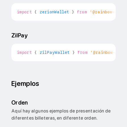
import
{
 zerionWallet 
}
from
'@rainbow-me/r
ZilPay
import
{
 zilPayWallet 
}
from
'@rainbow-me/r
Ejemplos
Orden
Aquí hay algunos ejemplos de presentación de
diferentes billeteras, en diferente orden.