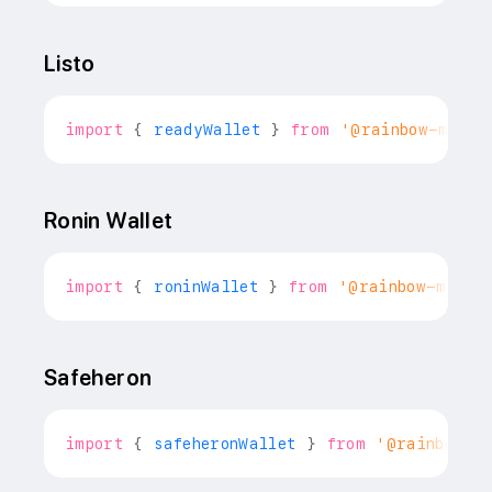
Listo
import
{
 readyWallet 
}
from
'@rainbow-me/ra
Ronin Wallet
import
{
 roninWallet 
}
from
'@rainbow-me/ra
Safeheron
import
{
 safeheronWallet 
}
from
'@rainbow-m