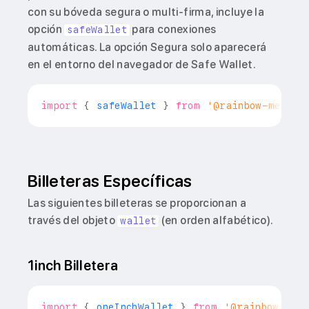
con su bóveda segura o multi-firma, incluye la
opción
para conexiones
safeWallet
automáticas. La opción Segura solo aparecerá
en el entorno del navegador de Safe Wallet.
import
{
 safeWallet 
}
from
'@rainbow-me/rai
Billeteras Específicas
Las siguientes billeteras se proporcionan a
través del objeto
(en orden alfabético).
wallet
1inch Billetera
import
{
 oneInchWallet 
}
from
'@rainbow-me/