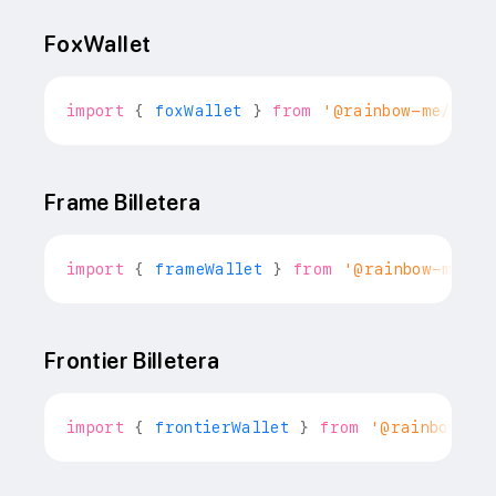
FoxWallet
import
{
 foxWallet 
}
from
'@rainbow-me/rain
Frame Billetera
import
{
 frameWallet 
}
from
'@rainbow-me/ra
Frontier Billetera
import
{
 frontierWallet 
}
from
'@rainbow-me