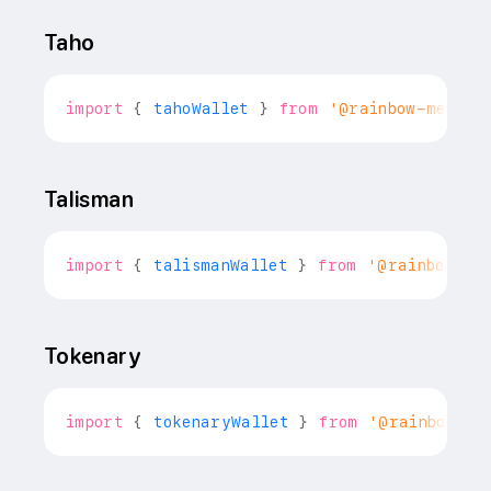
Taho
import
{
 tahoWallet 
}
from
'@rainbow-me/rai
Talisman
import
{
 talismanWallet 
}
from
'@rainbow-me
Tokenary
import
{
 tokenaryWallet 
}
from
'@rainbow-me