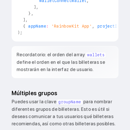
        walletConnectWallet
,
]
,
}
,
]
,
{
 appName
:
'RainbowKit App'
,
 projectId
:
'
)
;
Recordatorio: el orden del array
wallets
define el orden en el que las billeteras se
mostrarán en la interfaz de usuario.
Múltiples grupos
Puedes usar la clave
para nombrar
groupName
diferentes grupos de billeteras. Esto es útil si
deseas comunicar a tus usuarios qué billeteras
recomiendas, así como otras billeteras posibles.