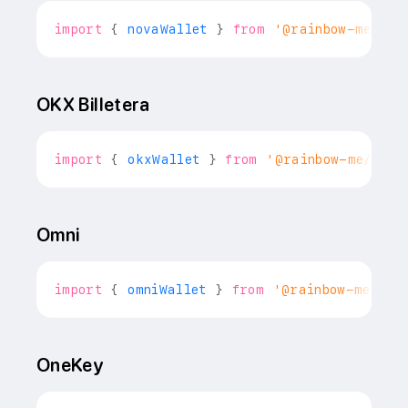
import
{
 novaWallet 
}
from
'@rainbow-me/rai
OKX Billetera
import
{
 okxWallet 
}
from
'@rainbow-me/rain
Omni
import
{
 omniWallet 
}
from
'@rainbow-me/rai
OneKey