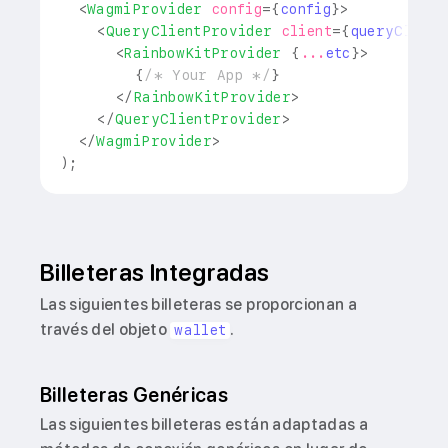
<
WagmiProvider
config
=
{
config
}
>
<
QueryClientProvider
client
=
{
queryClient
<
RainbowKitProvider
{
...
etc
}
>
{
/* Your App */
}
</
RainbowKitProvider
>
</
QueryClientProvider
>
</
WagmiProvider
>
)
;
Billeteras Integradas
Las siguientes billeteras se proporcionan a
través del objeto
.
wallet
Billeteras Genéricas
Las siguientes billeteras están adaptadas a