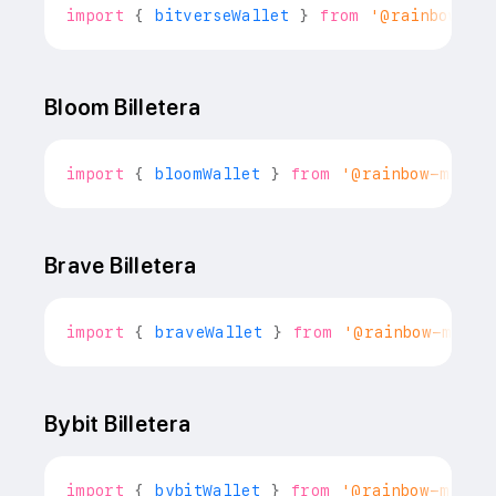
import
{
 bitverseWallet 
}
from
'@rainbow-me
Bloom Billetera
import
{
 bloomWallet 
}
from
'@rainbow-me/ra
Brave Billetera
import
{
 braveWallet 
}
from
'@rainbow-me/ra
Bybit Billetera
import
{
 bybitWallet 
}
from
'@rainbow-me/ra