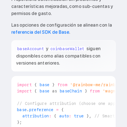
características mejoradas, como sub-cuentas y
permisos de gasto.
Las opciones de configuración se alinean con la
referencia del SDK de Base
.
y
siguen
baseAccount
coinbaseWallet
disponibles como alias compatibles con
versiones anteriores.
import
{
 base 
}
from
'@rainbow-me/rainbowki
import
{
 base 
as
 baseChain 
}
from
'wagmi/ch
// Configure attribution (choose one approac
base
.
preference
=
{
  attribution
:
{
 auto
:
true
}
,
// Smart Wall
}
;