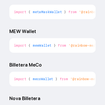
import
{
 metaMaskWallet 
}
from
'@rainbow-me
MEW Wallet
import
{
 mewWallet 
}
from
'@rainbow-me/rain
Billetera MeCo
import
{
 mecoWallet 
}
from
'@rainbow-me/rai
Nova Billetera