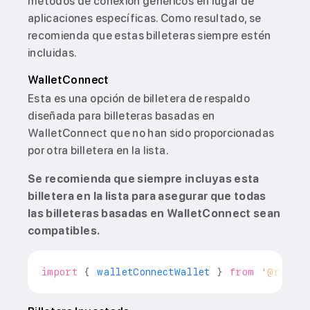
métodos de conexión genéricos en lugar de
aplicaciones específicas. Como resultado, se
recomienda que estas billeteras siempre estén
incluidas.
WalletConnect
Esta es una opción de billetera de respaldo
diseñada para billeteras basadas en
WalletConnect que no han sido proporcionadas
por otra billetera en la lista.
Se recomienda que siempre incluyas esta
billetera en la lista para asegurar que todas
las billeteras basadas en WalletConnect sean
compatibles.
import
{
 walletConnectWallet 
}
from
'@rainbo