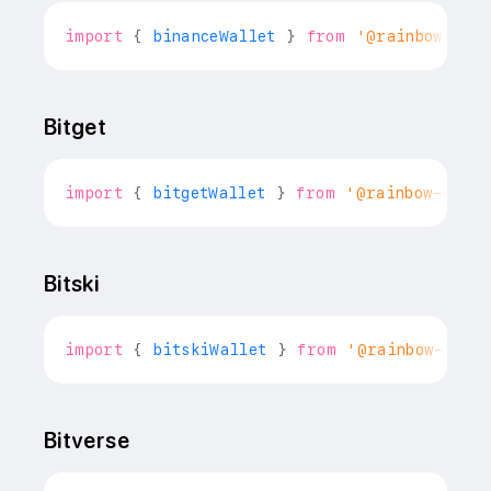
import
{
 binanceWallet 
}
from
'@rainbow-me/
Bitget
import
{
 bitgetWallet 
}
from
'@rainbow-me/ra
Bitski
import
{
 bitskiWallet 
}
from
'@rainbow-me/r
Bitverse