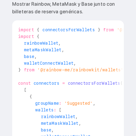
Mostrar Rainbow, MetaMask y Base junto con
billeteras de reserva genéricas.
import
{
 connectorsForWallets 
}
from
'@rainb
import
{
  rainbowWallet
,
  metaMaskWallet
,
  base
,
  walletConnectWallet
,
}
from
'@rainbow-me/rainbowkit/wallets'
;
const
 connectors 
=
connectorsForWallets
(
[
{
      groupName
:
'Suggested'
,
      wallets
:
[
        rainbowWallet
,
        metaMaskWallet
,
        base
,