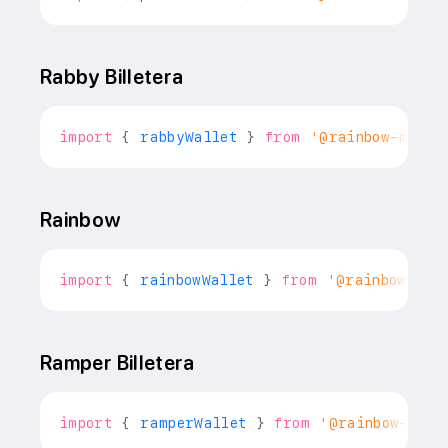
Rabby Billetera
import
{
 rabbyWallet 
}
from
'@rainbow-me/ra
Rainbow
import
{
 rainbowWallet 
}
from
'@rainbow-me/
Ramper Billetera
import
{
 ramperWallet 
}
from
'@rainbow-me/r