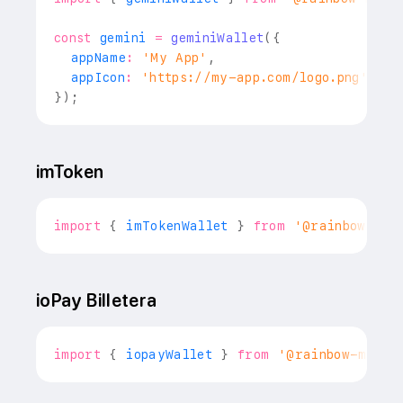
const
 gemini 
=
geminiWallet
(
{
  appName
:
'My App'
,
  appIcon
:
'https://my-app.com/logo.png'
,
//
}
)
;
imToken
import
{
 imTokenWallet 
}
from
'@rainbow-me/
ioPay Billetera
import
{
 iopayWallet 
}
from
'@rainbow-me/ra