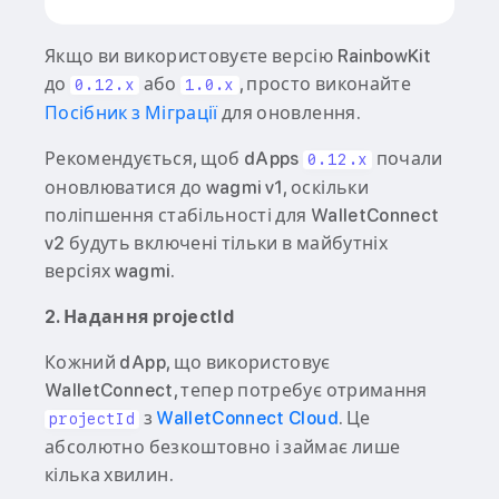
Якщо ви використовуєте версію RainbowKit
до
або
, просто виконайте
0.12.x
1.0.x
Посібник з Міграції
для оновлення.
Рекомендується, щоб dApps
почали
0.12.x
оновлюватися до wagmi v1, оскільки
поліпшення стабільності для WalletConnect
v2 будуть включені тільки в майбутніх
версіях wagmi.
2. Надання projectId
Кожний dApp, що використовує
WalletConnect, тепер потребує отримання
з
WalletConnect Cloud
. Це
projectId
абсолютно безкоштовно і займає лише
кілька хвилин.