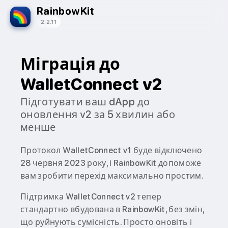
RainbowKit
2.2.11
Міграція до
WalletConnect v2
Підготувати ваш dApp до
оновлення v2 за 5 хвилин або
менше
Протокол WalletConnect v1 буде відключено
28 червня 2023 року, і RainbowKit допоможе
вам зробити перехід максимально простим.
Підтримка WalletConnect v2 тепер
стандартно вбудована в RainbowKit, без змін,
що руйнують сумісність. Просто оновіть і