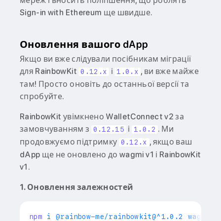
мереж і вносить поліпшення, що роблять
Sign-in with Ethereum ще швидше.
Оновлення вашого dApp
Якщо ви вже слідували посібникам міграції
для RainbowKit
і
, ви вже майже
0.12.x
1.0.x
там! Просто оновіть до останньої версії та
спробуйте.
RainbowKit увімкнено WalletConnect v2 за
замовчуванням з
і
. Ми
0.12.15
1.0.2
продовжуємо підтримку
, якщо ваш
0.12.x
dApp ще не оновлено до wagmi v1 і RainbowKit
v1.
1. Оновлення залежностей
npm