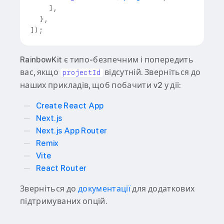
]
,
}
,
]
)
;
RainbowKit є типо-безпечним і попередить
вас, якщо
відсутній. Зверніться до
projectId
наших прикладів, щоб побачити v2 у дії:
Create React App
Next.js
Next.js App Router
Remix
Vite
React Router
Зверніться до
документації
для додаткових
підтримуваних опцій.