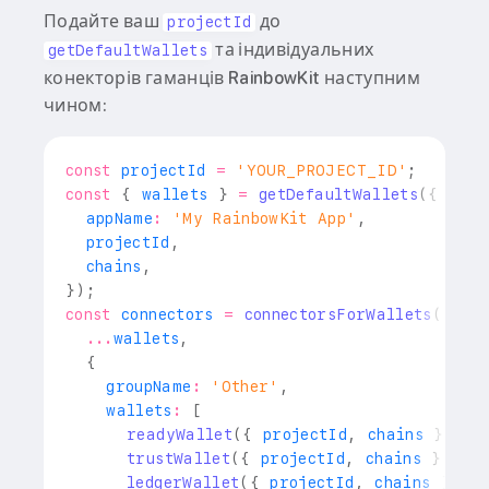
Подайте ваш
до
projectId
та індивідуальних
getDefaultWallets
конекторів гаманців RainbowKit наступним
чином:
const
 projectId 
=
'YOUR_PROJECT_ID'
;
const
{
 wallets 
}
=
getDefaultWallets
(
{
  appName
:
'My RainbowKit App'
,
  projectId
,
  chains
,
}
)
;
const
 connectors 
=
connectorsForWallets
(
[
...
wallets
,
{
    groupName
:
'Other'
,
    wallets
:
[
readyWallet
(
{
 projectId
,
 chains 
}
)
,
trustWallet
(
{
 projectId
,
 chains 
}
)
,
ledgerWallet
(
{
 projectId
,
 chains 
}
)
,