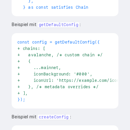
   },
 } as const satisfies Chain
Beispiel mit
:
getDefaultConfig
+
 chains: [
+
   avalanche, /* custom chain */
+
   {
+
     ...mainnet,
+
     iconBackground: '#000',
+
     iconUrl: 'https://example.com/icons/et
+
   }, /* metadata overrides */
+
 ],
Beispiel mit
:
createConfig