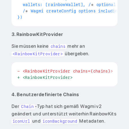
  wallets: [rainbowWallet], /
*
 optional cust
  /
*
 Wagmi createConfig options including 
`t
3. RainbowKitProvider
Sie müssen keine
mehr an
chains
übergeben.
<RainbowKitProvider>
-
 <RainbowKitProvider chains={chains}>
+
 <RainbowKitProvider>
4. Benutzerdefinierte Chains
Der
-Typ hat sich gemäß Wagmi v2
Chain
geändert und unterstützt weiterhin RainbowKits
und
Metadaten.
iconUrl
iconBackground