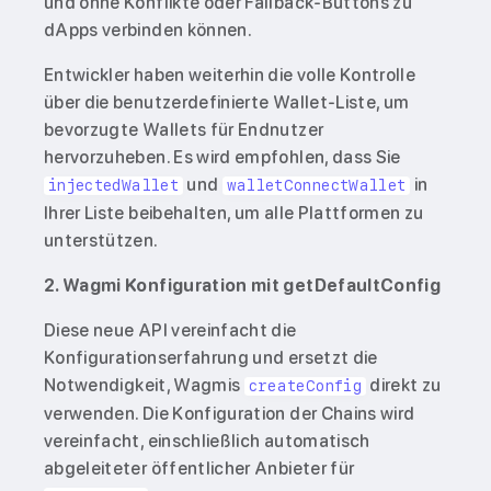
und ohne Konflikte oder Fallback-Buttons zu
dApps verbinden können.
Entwickler haben weiterhin die volle Kontrolle
über die benutzerdefinierte Wallet-Liste, um
bevorzugte Wallets für Endnutzer
hervorzuheben. Es wird empfohlen, dass Sie
und
in
injectedWallet
walletConnectWallet
Ihrer Liste beibehalten, um alle Plattformen zu
unterstützen.
2. Wagmi Konfiguration mit getDefaultConfig
Diese neue API vereinfacht die
Konfigurationserfahrung und ersetzt die
Notwendigkeit, Wagmis
direkt zu
createConfig
verwenden. Die Konfiguration der Chains wird
vereinfacht, einschließlich automatisch
abgeleiteter öffentlicher Anbieter für