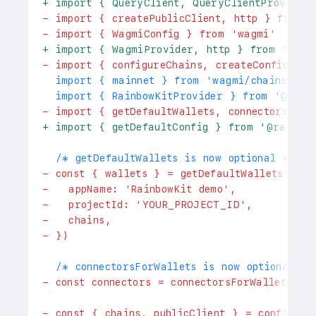
+
 import { QueryClient, QueryClientProvider
-
 import { createPublicClient, http } from 
-
 import { WagmiConfig } from 'wagmi'
+
 import { WagmiProvider, http } from 'wagm
-
 import { configureChains, createConfig } 
 import { mainnet } from 'wagmi/chains'
 import { RainbowKitProvider } from '@rain
-
 import { getDefaultWallets, connectorsForW
+
 import { getDefaultConfig } from '@rainbo
 /* getDefaultWallets is now optional */
-
 const { wallets } = getDefaultWallets({
-
   appName: 'RainbowKit demo',
-
   projectId: 'YOUR_PROJECT_ID',
-
   chains,
-
 })
 /* connectorsForWallets is now optional */
-
 const connectors = connectorsForWallets([.
-
 const { chains, publicClient } = configure