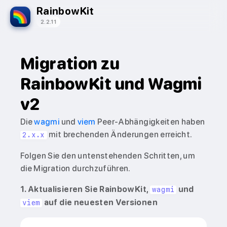
RainbowKit
2.2.11
Migration zu
RainbowKit und Wagmi
v2
Die
wagmi
und
viem
Peer-Abhängigkeiten haben
mit brechenden Änderungen erreicht.
2.x.x
Folgen Sie den untenstehenden Schritten, um
die Migration durchzuführen.
1. Aktualisieren Sie RainbowKit,
und
wagmi
auf die neuesten Versionen
viem