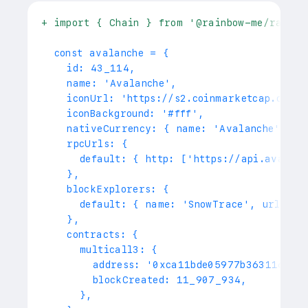
+
 import { Chain } from '@rainbow-me/rainbo
 const avalanche = {
   id: 43_114,
   name: 'Avalanche',
   iconUrl: 'https://s2.coinmarketcap.com/s
   iconBackground: '#fff',
   nativeCurrency: { name: 'Avalanche', sy
   rpcUrls: {
     default: { http: ['https://api.avax.n
   },
   blockExplorers: {
     default: { name: 'SnowTrace', url: 'h
   },
   contracts: {
     multicall3: {
       address: '0xca11bde05977b363116702
       blockCreated: 11_907_934,
     },