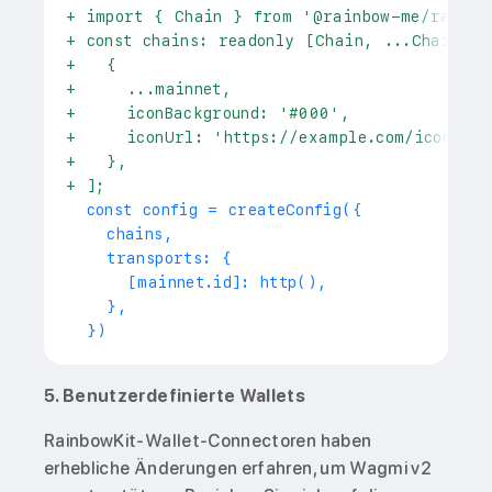
+
 import { Chain } from '@rainbow-me/rainbo
+
 const chains: readonly [Chain, ...Chain[]]
+
   {
+
     ...mainnet,
+
     iconBackground: '#000',
+
     iconUrl: 'https://example.com/icons/et
+
   },
+
 ];
 const config = createConfig({
   chains,
   transports: {
     [mainnet.id]: http(),
   },
 })
5. Benutzerdefinierte Wallets
RainbowKit-Wallet-Connectoren haben
erhebliche Änderungen erfahren, um Wagmi v2