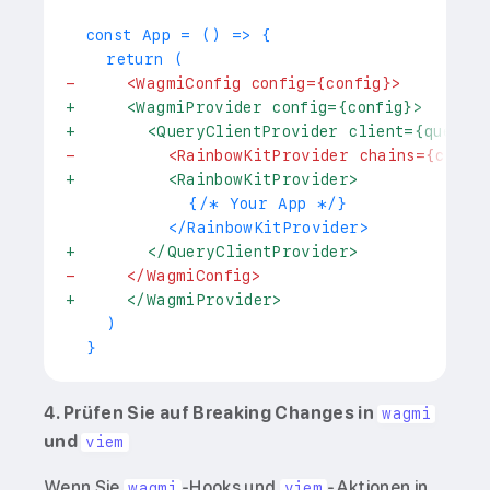
 const App = () => {
   return (
-
     <WagmiConfig config={config}>
+
     <WagmiProvider config={config}>
+
       <QueryClientProvider client={queryCl
-
         <RainbowKitProvider chains={chain
+
         <RainbowKitProvider>
           {/* Your App */}
         </RainbowKitProvider>
+
       </QueryClientProvider>
-
     </WagmiConfig>
+
     </WagmiProvider>
   )
 }
4. Prüfen Sie auf Breaking Changes in
wagmi
und
viem
Wenn Sie
-Hooks und
-Aktionen in
wagmi
viem