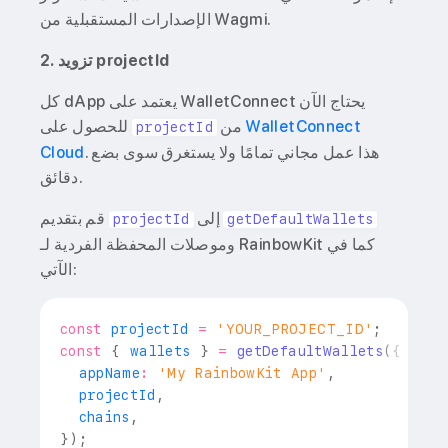
الإصدارات المستقبلية من Wagmi.
2. تزويد projectId
كل dApp يعتمد على WalletConnect يحتاج الآن
WalletConnect
من
للحصول على
projectId
. هذا عمل مجاني تمامًا ولا يستغرق سوى بضع
Cloud
دقائق.
إلى
قم بتقديم
projectId
getDefaultWallets
وموصلات المحفظة الفردية لـ RainbowKit كما في
الآتي:
const
 projectId 
=
'YOUR_PROJECT_ID'
;
const
{
 wallets 
}
=
getDefaultWallets
(
{
  appName
:
'My RainbowKit App'
,
  projectId
,
  chains
,
}
)
;