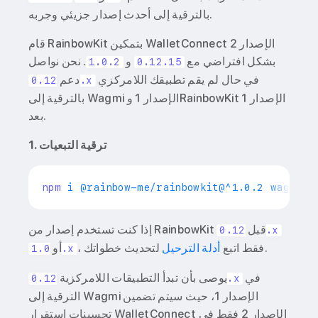
بالترقية إلى أحدث إصدار جزيئي وجربه.
قام RainbowKit بتمكين WalletConnect الإصدار 2
بشكل افتراضي مع
و
. نحن نواصل
1.0.2
0.12.15
في حال لم يقم تطبيقك اللامركزي
دعم
0.12.x
بالترقية إلى Wagmi الإصدار 1 وRainbowKit الإصدار 1
بعد.
1. ترقية التبعيات
npm
إذا كنت تستخدم إصدار من RainbowKit قبل
0.12.x
لتحديث خطواتك.
، فقط اتبع
أدلة الترحيل
أو
1.0.x
في
يوصى بأن تبدأ التطبيقات اللامركزية
0.12.x
الترقية إلى Wagmi الإصدار 1، حيث سيتم تضمين
تحسينات استقرار WalletConnect الإصدار 2 فقط في