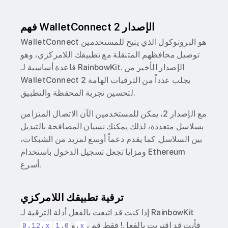
فهم WalletConnect الإصدار 2
WalletConnect هو البروتوكول الذي يتيح للمستخدمين
توصيل محافظهم المتنقلة مع تطبيقك اللامركزي، وهو
قاعدة أساسية لـ RainbowKit. الإصدار الأخير من
WalletConnect 2 يجلب عدداً من الترقيات الهامة
لتحسين تجربة المحفظة والتطبيق.
مع الإصدار 2، يمكن للمستخدمين الآن الاتصال المتزامن
بسلاسل متعددة، لذلك يمكنك نسيان المصافحة بالتبديل
بين السلاسل. كما يقدم دعماً أوسع لمزيد من الشبكات،
ومزايا تجعل تسجيل الدخول باستخدام Ethereum
أسرع.
ترقية تطبيقك اللامركزي
إذا كنت قد اتبعت بالفعل أدلة الترقية لـ RainbowKit
، فأنت قد اقتربت بالفعل! فقط قم
و
0.12.x
1.0.x